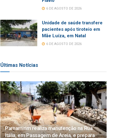
Flávio
6 DE AGOSTO DE 2026
Unidade de saúde transfere
pacientes após tiroteio em
Mãe Luíza, em Natal
6 DE AGOSTO DE 2026
Últimas Notícias
Parnamirim realiza manutenção na Rua
Itália, em Passagem de Areia, e prepara