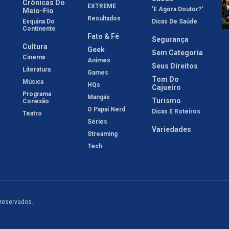
Crônicas Do
EXTREME
'E Agora Doutor?'
Meio-Fio
Resultados
Esquina Do
Dicas De Saúde
Continente
Fato & Fé
Segurança
Cultura
Geek
Sem Categoria
Cinema
Animes
Seus Direitos
Literatura
Games
Tom Do
Música
HQs
Cajueiro
Programa
Mangás
Turismo
Conexão
O Papai Nerd
Dicas E Roteiros
Teatro
Séries
Variedades
Streaming
Tech
 reservados.