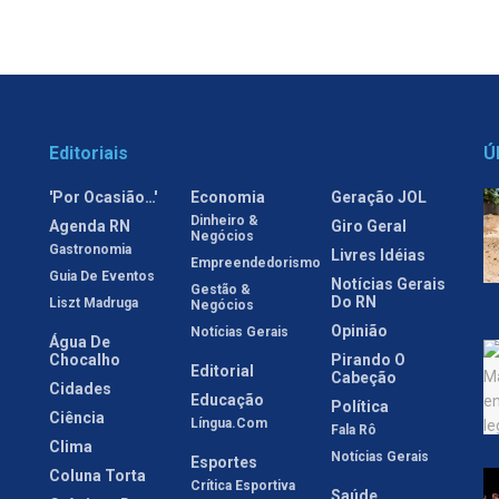
Editoriais
Ú
'Por Ocasião…'
Economia
Geração JOL
Dinheiro &
Agenda RN
Giro Geral
Negócios
Gastronomia
Livres Idéias
Empreendedorismo
Guia De Eventos
Notícias Gerais
Gestão &
Do RN
Liszt Madruga
Negócios
Opinião
Notícias Gerais
Água De
Chocalho
Pirando O
Editorial
Cabeção
Cidades
Educação
Política
Ciência
Língua.com
Fala Rô
Clima
Notícias Gerais
Esportes
Coluna Torta
Crítica Esportiva
Saúde