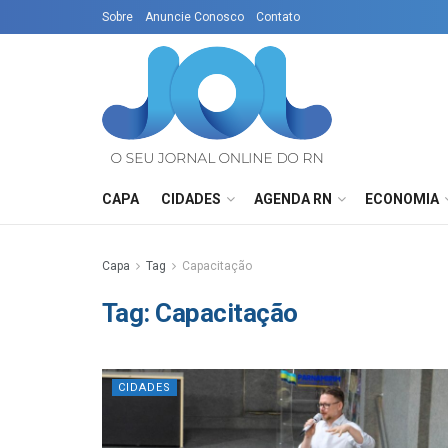
Sobre
Anuncie Conosco
Contato
CAPA
CIDADES
AGENDA RN
ECONOMIA
Capa
Tag
Capacitação
Tag:
Capacitação
CIDADES