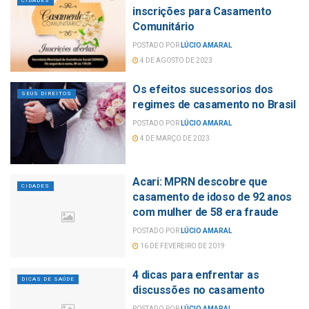
CIDADES
inscrições para Casamento
Comunitário
POSTADO POR
LÚCIO AMARAL
4 DE AGOSTO DE 2023
Os efeitos sucessorios dos
SEUS DIREITOS
regimes de casamento no Brasil
POSTADO POR
LÚCIO AMARAL
4 DE MARÇO DE 2023
Acari: MPRN descobre que
CIDADES
casamento de idoso de 92 anos
com mulher de 58 era fraude
POSTADO POR
LÚCIO AMARAL
16 DE FEVEREIRO DE 2019
4 dicas para enfrentar as
DICAS DE SAÚDE
discussões no casamento
POSTADO POR
LÚCIO AMARAL