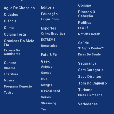
Opinião
Editorial
Água De Chocalho
Pirando O
Educação
Cidades
Cabeção
Língua.com
Ciência
Política
Clima
Esportes
Fala Rô
Crítica Esportiva
Coluna Torta
Notícias Gerais
EXTREME
Crônicas Do Meio-
Saúde
Fio
Resultados
'E Agora Doutor?'
Esquina Do
Continente
Fato & Fé
Dicas De Saúde
Geek
Cultura
Segurança
Animes
Cinema
Sem Categoria
Games
Literatura
Seus Direitos
HQs
Música
Tom Do Cajueiro
Mangás
Programa Conexão
Turismo
O Papai Nerd
Teatro
Dicas E Roteiros
Séries
Streaming
Variedades
Tech