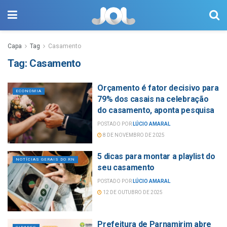
Capa
Tag
Casamento
Tag:
Casamento
Orçamento é fator decisivo para
ECONOMIA
79% dos casais na celebração
do casamento, aponta pesquisa
POSTADO POR
LÚCIO AMARAL
8 DE NOVEMBRO DE 2025
5 dicas para montar a playlist do
NOTÍCIAS GERAIS DO RN
seu casamento
POSTADO POR
LÚCIO AMARAL
12 DE OUTUBRO DE 2025
Prefeitura de Parnamirim abre