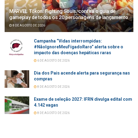
MARVEL Tōkon: Fighting Souls: confira o guia de
gameplay de todos os 20 personagens de lançamento
8 DE AGOSTO DE 2026
Campanha “Vidas interrompidas:
#NãoIgnoreMeuFígadoRaro” alerta sobre o
impacto das doenças hepáticas raras
6 DE AGOSTO DE 2026
Dia dos Pais acende alerta para segurança nas
compras
8 DE AGOSTO DE 2026
Exame de seleção 2027: IFRN divulga edital com
4.142 vagas
8 DE AGOSTO DE 2026