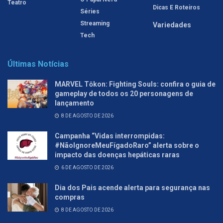
Teatro
Dicas E Roteiros
Séries
Streaming
Variedades
Tech
Últimas Notícias
MARVEL Tōkon: Fighting Souls: confira o guia de
gameplay de todos os 20 personagens de
lançamento
8 DE AGOSTO DE 2026
Campanha “Vidas interrompidas:
#NãoIgnoreMeuFígadoRaro” alerta sobre o
impacto das doenças hepáticas raras
6 DE AGOSTO DE 2026
Dia dos Pais acende alerta para segurança nas
compras
8 DE AGOSTO DE 2026