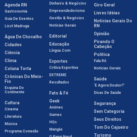
Dinheiro & Negócios
Agenda RN
Giro Geral
Empreendedorismo
Gastronomia
Livres Idéias
Gestão & Negócios
Guia De Eventos
Notícias Gerais Do
Notícias Gerais
RN
Liszt Madruga
Opinião
Editorial
Água De Chocalho
Pirando O
Educação
Cidades
Cabeção
Língua.com
Ciência
Política
Clima
Esportes
Fala Rô
Crítica Esportiva
Coluna Torta
Notícias Gerais
EXTREME
Crônicas Do Meio-
Saúde
Fio
Resultados
'E Agora Doutor?'
Esquina Do
Continente
Fato & Fé
Dicas De Saúde
Geek
Cultura
Segurança
Animes
Cinema
Sem Categoria
Games
Literatura
Seus Direitos
HQs
Música
Tom Do Cajueiro
Mangás
Programa Conexão
Turismo
O Papai Nerd