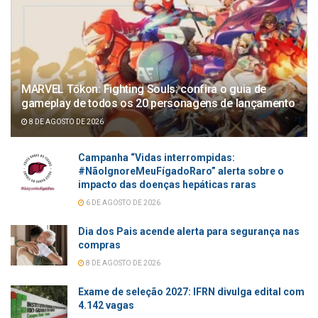
MARVEL Tōkon: Fighting Souls: confira o guia de
gameplay de todos os 20 personagens de lançamento
8 DE AGOSTO DE 2026
Campanha “Vidas interrompidas:
#NãoIgnoreMeuFígadoRaro” alerta sobre o
impacto das doenças hepáticas raras
6 DE AGOSTO DE 2026
Dia dos Pais acende alerta para segurança nas
compras
8 DE AGOSTO DE 2026
Exame de seleção 2027: IFRN divulga edital com
4.142 vagas