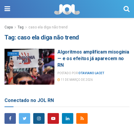
Capa
Tag
caso ela diga não trend
Tag:
caso ela diga não trend
Algoritmos amplificam misoginia
TECH
— e os efeitos já aparecem no
RN
POSTADO POR
OTAVIANO LACET
11 DE MARÇO DE 2026
Conectado no JOL RN