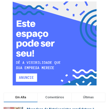
Em Alta
Comentários
Últimas