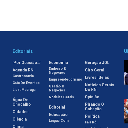
Editoriais
Ú
'Por Ocasião…'
Economia
Geração JOL
Dinheiro &
Agenda RN
Giro Geral
Negócios
Gastronomia
Livres Idéias
Empreendedorismo
Guia De Eventos
Notícias Gerais
Gestão &
Do RN
Liszt Madruga
Negócios
Opinião
Notícias Gerais
Água De
Chocalho
Pirando O
Editorial
Cabeção
Cidades
Educação
Política
Ciência
Língua.com
Fala Rô
Clima