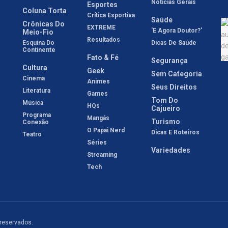
Notícias Gerais
Esportes
Coluna Torta
Crítica Esportiva
Saúde
Crônicas Do
EXTREME
'E Agora Doutor?'
Meio-Fio
Resultados
Esquina Do
Dicas De Saúde
Continente
Fato & Fé
Segurança
Cultura
Geek
Sem Categoria
Cinema
Animes
Seus Direitos
Literatura
Games
Tom Do
Música
HQs
Cajueiro
Programa
Mangás
Turismo
Conexão
O Papai Nerd
Dicas E Roteiros
Teatro
Séries
Variedades
Streaming
Tech
 reservados.