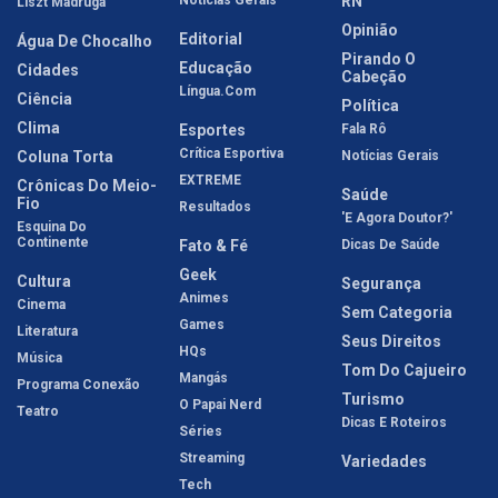
Notícias Gerais
RN
Liszt Madruga
Opinião
Editorial
Água De Chocalho
Pirando O
Educação
Cidades
Cabeção
Língua.com
Ciência
Política
Clima
Esportes
Fala Rô
Crítica Esportiva
Coluna Torta
Notícias Gerais
EXTREME
Crônicas Do Meio-
Saúde
Fio
Resultados
'E Agora Doutor?'
Esquina Do
Continente
Fato & Fé
Dicas De Saúde
Geek
Cultura
Segurança
Animes
Cinema
Sem Categoria
Games
Literatura
Seus Direitos
HQs
Música
Tom Do Cajueiro
Mangás
Programa Conexão
Turismo
O Papai Nerd
Teatro
Dicas E Roteiros
Séries
Streaming
Variedades
Tech