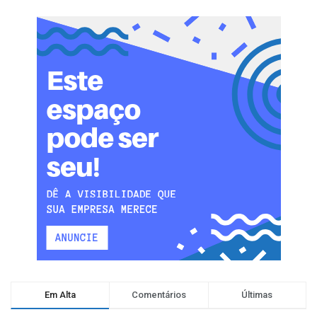
Em Alta
Comentários
Últimas