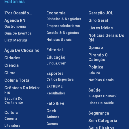
Editoriais
'Por Ocasião…'
Economia
Geração JOL
Dinheiro & Negócios
Agenda RN
Giro Geral
Empreendedorismo
Gastronomia
Livres Idéias
Gestão & Negócios
Guia De Eventos
Notícias Gerais Do
Notícias Gerais
RN
Liszt Madruga
Opinião
Editorial
Água De Chocalho
Pirando O
Educação
Cidades
Cabeção
Língua.com
Ciência
Política
Clima
Esportes
Fala Rô
Crítica Esportiva
Coluna Torta
Notícias Gerais
EXTREME
Crônicas Do Meio-
Saúde
Fio
Resultados
'E Agora Doutor?'
Esquina Do
Continente
Fato & Fé
Dicas De Saúde
Geek
Cultura
Segurança
Animes
Cinema
Sem Categoria
Games
Literatura
Seus Direitos