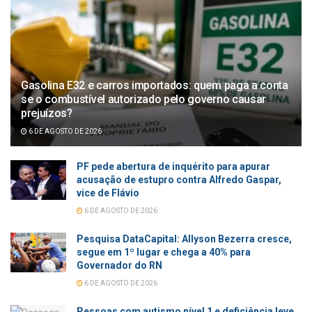
Gasolina E32 e carros importados: quem paga a conta
se o combustível autorizado pelo governo causar
prejuízos?
6 DE AGOSTO DE 2026
PF pede abertura de inquérito para apurar
acusação de estupro contra Alfredo Gaspar,
vice de Flávio
6 DE AGOSTO DE 2026
Pesquisa DataCapital: Allyson Bezerra cresce,
segue em 1º lugar e chega a 40% para
Governador do RN
6 DE AGOSTO DE 2026
Pessoas com autismo nível 1 e deficiência leve