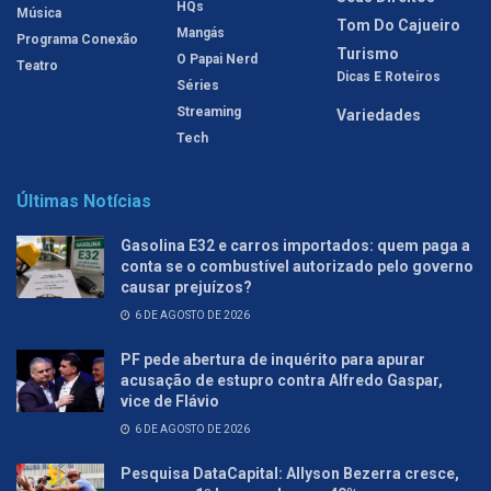
HQs
Música
Tom Do Cajueiro
Mangás
Programa Conexão
Turismo
O Papai Nerd
Teatro
Dicas E Roteiros
Séries
Streaming
Variedades
Tech
Últimas Notícias
Gasolina E32 e carros importados: quem paga a
conta se o combustível autorizado pelo governo
causar prejuízos?
6 DE AGOSTO DE 2026
PF pede abertura de inquérito para apurar
acusação de estupro contra Alfredo Gaspar,
vice de Flávio
6 DE AGOSTO DE 2026
Pesquisa DataCapital: Allyson Bezerra cresce,