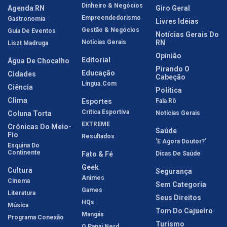
Dinheiro & Negócios
Agenda RN
Giro Geral
Empreendedorismo
Gastronomia
Livres Idéias
Gestão & Negócios
Guia De Eventos
Notícias Gerais Do
Notícias Gerais
RN
Liszt Madruga
Opinião
Editorial
Água De Chocalho
Pirando O
Educação
Cidades
Cabeção
Língua.com
Ciência
Política
Clima
Esportes
Fala Rô
Crítica Esportiva
Coluna Torta
Notícias Gerais
EXTREME
Crônicas Do Meio-
Saúde
Fio
Resultados
'E Agora Doutor?'
Esquina Do
Continente
Fato & Fé
Dicas De Saúde
Geek
Cultura
Segurança
Animes
Cinema
Sem Categoria
Games
Literatura
Seus Direitos
HQs
Música
Tom Do Cajueiro
Mangás
Programa Conexão
Turismo
O Papai Nerd