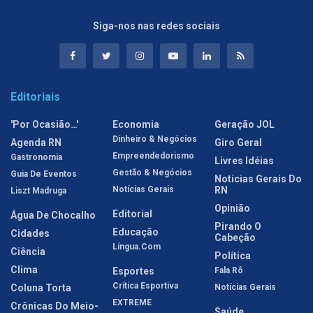
Siga-nos nas redes sociais
Editoriais
'Por Ocasião…'
Economia
Geração JOL
Dinheiro & Negócios
Agenda RN
Giro Geral
Empreendedorismo
Gastronomia
Livres Idéias
Gestão & Negócios
Guia De Eventos
Notícias Gerais Do
Notícias Gerais
RN
Liszt Madruga
Opinião
Editorial
Água De Chocalho
Pirando O
Educação
Cidades
Cabeção
Língua.com
Ciência
Política
Clima
Esportes
Fala Rô
Crítica Esportiva
Coluna Torta
Notícias Gerais
EXTREME
Crônicas Do Meio-
Saúde