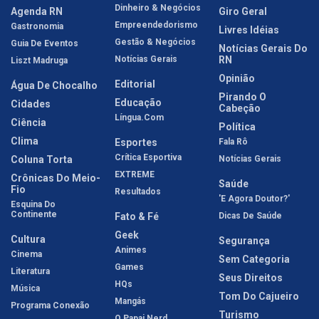
Dinheiro & Negócios
Agenda RN
Giro Geral
Empreendedorismo
Gastronomia
Livres Idéias
Gestão & Negócios
Guia De Eventos
Notícias Gerais Do
Notícias Gerais
RN
Liszt Madruga
Opinião
Editorial
Água De Chocalho
Pirando O
Educação
Cidades
Cabeção
Língua.com
Ciência
Política
Clima
Esportes
Fala Rô
Crítica Esportiva
Coluna Torta
Notícias Gerais
EXTREME
Crônicas Do Meio-
Saúde
Fio
Resultados
'E Agora Doutor?'
Esquina Do
Continente
Fato & Fé
Dicas De Saúde
Geek
Cultura
Segurança
Animes
Cinema
Sem Categoria
Games
Literatura
Seus Direitos
HQs
Música
Tom Do Cajueiro
Mangás
Programa Conexão
Turismo
O Papai Nerd