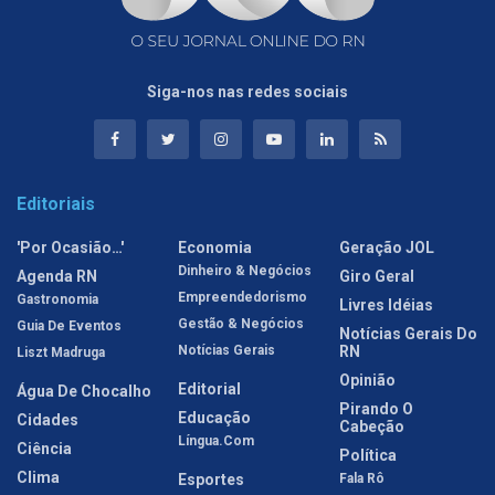
Siga-nos nas redes sociais
Editoriais
'Por Ocasião…'
Economia
Geração JOL
Dinheiro & Negócios
Agenda RN
Giro Geral
Empreendedorismo
Gastronomia
Livres Idéias
Gestão & Negócios
Guia De Eventos
Notícias Gerais Do
Notícias Gerais
RN
Liszt Madruga
Opinião
Editorial
Água De Chocalho
Pirando O
Educação
Cidades
Cabeção
Língua.com
Ciência
Política
Clima
Esportes
Fala Rô