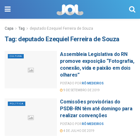
Capa
Tag
deputado Ezequiel Ferreira de Souza
Tag:
deputado Ezequiel Ferreira de Souza
Assembleia Legislativa do RN
CULTURA
promove exposição “Fotografia,
conexão, vida e paixão em dois
olhares”
POSTADO POR
RÔ MEDEIROS
9 DE SETEMBRO DE 2019
Comissões provisórias do
POLÍTICA
PSDB-RN têm até domingo para
realizar convenções
POSTADO POR
RÔ MEDEIROS
4 DE JULHO DE 2019