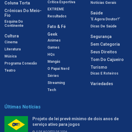
Crítica Esportiva
Coluna Torta
Notícias Gerais
EXTREME
Crônicas Do Meio-
Saúde
Fio
Resultados
'E Agora Doutor?'
Esquina Do
Continente
Fato & Fé
Dicas De Saúde
Geek
Cultura
Segurança
Animes
Cinema
Sem Categoria
Games
Literatura
Seus Direitos
HQs
Música
Tom Do Cajueiro
Mangás
Programa Conexão
Turismo
O Papai Nerd
Teatro
Dicas E Roteiros
Séries
Streaming
Variedades
Tech
Últimas Notícias
Projeto de lei prevê mínimo de dois anos de
serviço ativo para jogos
5 DE AGOSTO DE 2026