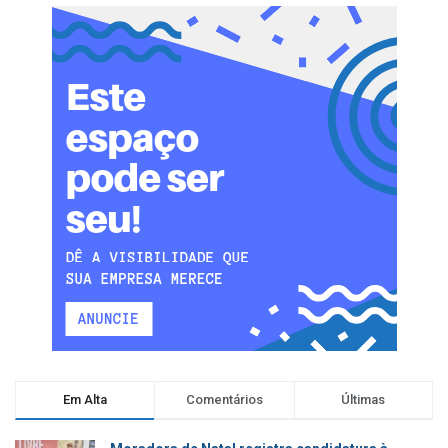
Em Alta
Comentários
Últimas