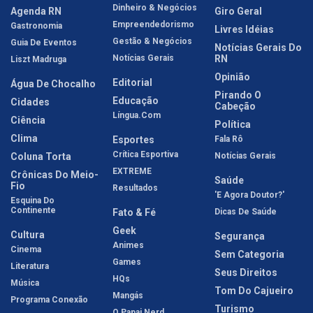
Dinheiro & Negócios
Agenda RN
Giro Geral
Empreendedorismo
Gastronomia
Livres Idéias
Gestão & Negócios
Guia De Eventos
Notícias Gerais Do
Notícias Gerais
RN
Liszt Madruga
Opinião
Editorial
Água De Chocalho
Pirando O
Educação
Cidades
Cabeção
Língua.com
Ciência
Política
Clima
Esportes
Fala Rô
Crítica Esportiva
Coluna Torta
Notícias Gerais
EXTREME
Crônicas Do Meio-
Saúde
Fio
Resultados
'E Agora Doutor?'
Esquina Do
Continente
Fato & Fé
Dicas De Saúde
Geek
Cultura
Segurança
Animes
Cinema
Sem Categoria
Games
Literatura
Seus Direitos
HQs
Música
Tom Do Cajueiro
Mangás
Programa Conexão
Turismo
O Papai Nerd