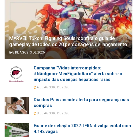
MARVEL Tōkon: Fighting Souls: confira o guia de
gameplay de todos os 20 personagens de lançamento
8 DE AGOSTO DE 2026
Campanha “Vidas interrompidas:
#NãoIgnoreMeuFígadoRaro” alerta sobre o
impacto das doenças hepáticas raras
6 DE AGOSTO DE 2026
Dia dos Pais acende alerta para segurança nas
compras
8 DE AGOSTO DE 2026
Exame de seleção 2027: IFRN divulga edital com
4.142 vagas