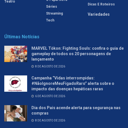
Teatro
Dicas E Roteiros
Séries
Streaming
Variedades
Tech
Últimas Notícias
MARVEL Tōkon: Fighting Souls: confira o guia de
gameplay de todos os 20 personagens de
lançamento
8 DE AGOSTO DE 2026
Campanha “Vidas interrompidas:
#NãoIgnoreMeuFígadoRaro” alerta sobre o
impacto das doenças hepáticas raras
6 DE AGOSTO DE 2026
Dia dos Pais acende alerta para segurança nas
compras
8 DE AGOSTO DE 2026