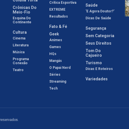
Crítica Esportiva
Saúde
Crônicas Do
EXTREME
'E Agora Doutor?'
Meio-Fio
Resultados
Esquina Do
Dicas De Saúde
Continente
Fato & Fé
Segurança
Cultura
Geek
Sem Categoria
Cinema
Animes
Seus Direitos
Literatura
Games
Tom Do
Música
HQs
Cajueiro
Programa
Mangás
Turismo
Conexão
O Papai Nerd
Dicas E Roteiros
Teatro
Séries
Variedades
Streaming
Tech
 reservados.