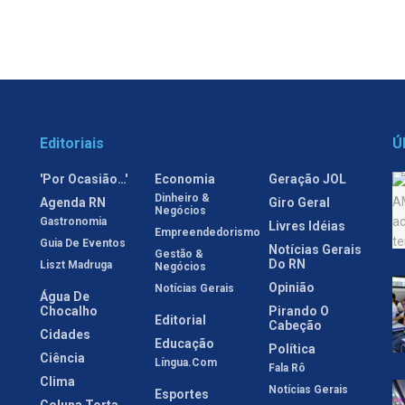
Editoriais
Ú
'Por Ocasião…'
Economia
Geração JOL
Dinheiro &
Agenda RN
Giro Geral
Negócios
Gastronomia
Livres Idéias
Empreendedorismo
Guia De Eventos
Notícias Gerais
Gestão &
Do RN
Liszt Madruga
Negócios
Opinião
Notícias Gerais
Água De
Chocalho
Pirando O
Editorial
Cabeção
Cidades
Educação
Política
Ciência
Língua.com
Fala Rô
Clima
Notícias Gerais
Esportes
Coluna Torta