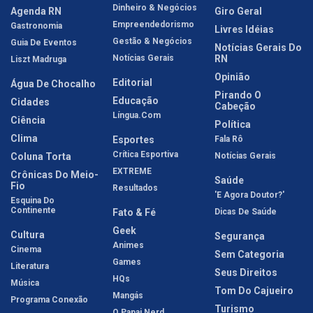
Dinheiro & Negócios
Agenda RN
Giro Geral
Empreendedorismo
Gastronomia
Livres Idéias
Gestão & Negócios
Guia De Eventos
Notícias Gerais Do
Notícias Gerais
RN
Liszt Madruga
Opinião
Editorial
Água De Chocalho
Pirando O
Educação
Cidades
Cabeção
Língua.com
Ciência
Política
Clima
Esportes
Fala Rô
Crítica Esportiva
Coluna Torta
Notícias Gerais
EXTREME
Crônicas Do Meio-
Saúde
Fio
Resultados
'E Agora Doutor?'
Esquina Do
Continente
Fato & Fé
Dicas De Saúde
Geek
Cultura
Segurança
Animes
Cinema
Sem Categoria
Games
Literatura
Seus Direitos
HQs
Música
Tom Do Cajueiro
Mangás
Programa Conexão
Turismo
O Papai Nerd