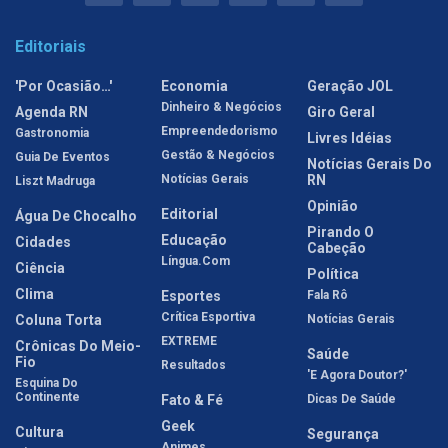
Editoriais
'Por Ocasião…'
Economia
Geração JOL
Dinheiro & Negócios
Agenda RN
Giro Geral
Empreendedorismo
Gastronomia
Livres Idéias
Gestão & Negócios
Guia De Eventos
Notícias Gerais Do
Notícias Gerais
RN
Liszt Madruga
Opinião
Editorial
Água De Chocalho
Pirando O
Educação
Cidades
Cabeção
Língua.com
Ciência
Política
Clima
Esportes
Fala Rô
Crítica Esportiva
Coluna Torta
Notícias Gerais
EXTREME
Crônicas Do Meio-
Saúde
Fio
Resultados
'E Agora Doutor?'
Esquina Do
Continente
Fato & Fé
Dicas De Saúde
Geek
Cultura
Segurança
Animes