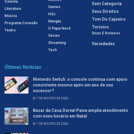
Cinema
Sem Categoria
Games
Literatura
Seus Direitos
HQs
Música
Tom Do Cajueiro
Mangás
Programa Conexão
Turismo
O Papai Nerd
Teatro
Dicas E Roteiros
Séries
Streaming
Variedades
Tech
Últimas Notícias
Nintendo Switch: o console continua com apoio
consistente mesmo após um ano de seu
sucessor?
7 DE AGOSTO DE 2026
Bazar da Casa Durval Paiva amplia atendimento
com novo horário em Natal
7 DE AGOSTO DE 2026