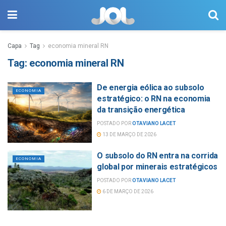
Capa
Tag
economia mineral RN
Tag:
economia mineral RN
De energia eólica ao subsolo
ECONOMIA
estratégico: o RN na economia
da transição energética
POSTADO POR
OTAVIANO LACET
13 DE MARÇO DE 2026
O subsolo do RN entra na corrida
ECONOMIA
global por minerais estratégicos
POSTADO POR
OTAVIANO LACET
6 DE MARÇO DE 2026