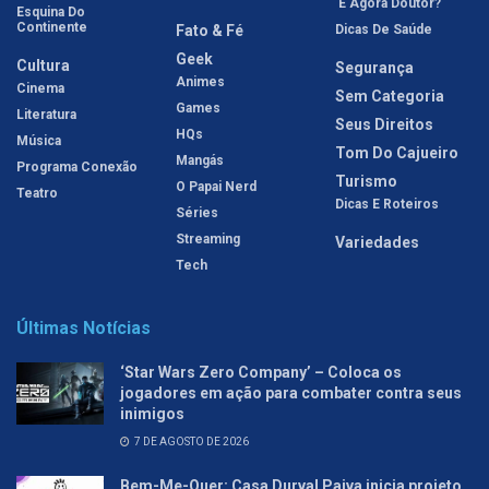
'E Agora Doutor?'
Esquina Do
Continente
Fato & Fé
Dicas De Saúde
Geek
Cultura
Segurança
Animes
Cinema
Sem Categoria
Games
Literatura
Seus Direitos
HQs
Música
Tom Do Cajueiro
Mangás
Programa Conexão
Turismo
O Papai Nerd
Teatro
Dicas E Roteiros
Séries
Streaming
Variedades
Tech
Últimas Notícias
‘Star Wars Zero Company’ – Coloca os
jogadores em ação para combater contra seus
inimigos
7 DE AGOSTO DE 2026
Bem-Me-Quer: Casa Durval Paiva inicia projeto