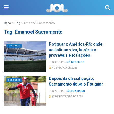
Capa
Tag
Emanoel Sacramento
Tag:
Emanoel Sacramento
Potiguar x América-RN: onde
ESPORTES
assistir ao vivo, horário e
prováveis escalações
POSTADO POR
RÔ MEDEIROS
7 DE MARÇO DE 2026
Depois da classificação,
ESPORTES
Sacramento deixa o Potiguar
POSTADO POR
LÚCIO AMARAL
15 DE FEVEREIRO DE 2023