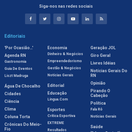
Siga-nos nas redes sociais
Editoriais
'Por Ocasião…'
Economia
Geração JOL
Dinheiro & Negócios
Agenda RN
Giro Geral
Empreendedorismo
Gastronomia
Livres Idéias
Gestão & Negócios
Guia De Eventos
Notícias Gerais Do
Notícias Gerais
RN
Liszt Madruga
Opinião
Editorial
Água De Chocalho
Pirando O
Educação
Cidades
Cabeção
Língua.com
Ciência
Política
Clima
Esportes
Fala Rô
Crítica Esportiva
Coluna Torta
Notícias Gerais
EXTREME
Crônicas Do Meio-
Saúde
Fio
Resultados