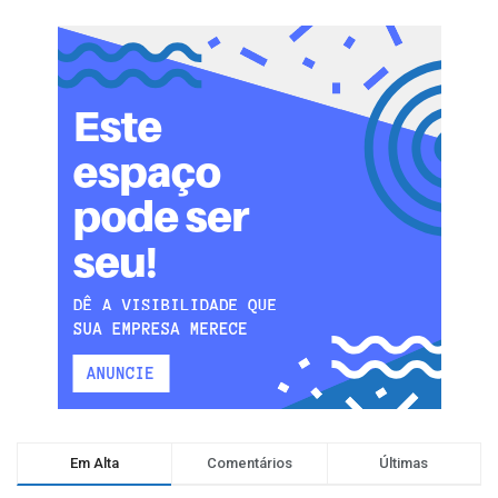
Em Alta
Comentários
Últimas