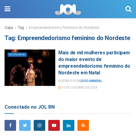
Capa
Tag
Empreendedorismo feminino do Nordeste
Tag:
Empreendedorismo feminino do Nordeste
Mais de mil mulheres participam
ECONOMIA
do maior evento de
empreendedorismo feminino do
Nordeste em Natal
POSTADO POR
LÚCIO AMARAL
31 DE OUTUBRO DE 2024
Conectado no JOL RN