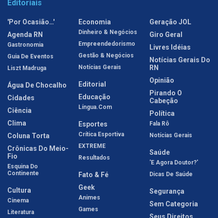
Editoriais
'Por Ocasião…'
Economia
Geração JOL
Dinheiro & Negócios
Agenda RN
Giro Geral
Empreendedorismo
Gastronomia
Livres Idéias
Gestão & Negócios
Guia De Eventos
Notícias Gerais Do
Notícias Gerais
RN
Liszt Madruga
Opinião
Editorial
Água De Chocalho
Pirando O
Educação
Cidades
Cabeção
Língua.com
Ciência
Política
Clima
Esportes
Fala Rô
Crítica Esportiva
Coluna Torta
Notícias Gerais
EXTREME
Crônicas Do Meio-
Saúde
Fio
Resultados
'E Agora Doutor?'
Esquina Do
Continente
Fato & Fé
Dicas De Saúde
Geek
Cultura
Segurança
Animes
Cinema
Sem Categoria
Games
Literatura
Seus Direitos