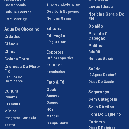
Empreendedorismo
Gastronomia
Livres Idéias
Gestão & Negócios
Guia De Eventos
Notícias Gerais Do
Notícias Gerais
RN
Liszt Madruga
Opinião
Editorial
Água De Chocalho
Pirando O
Educação
Cidades
Cabeção
Língua.com
Ciência
Política
Clima
Esportes
Fala Rô
Crítica Esportiva
Coluna Torta
Notícias Gerais
EXTREME
Crônicas Do Meio-
Saúde
Fio
Resultados
'E Agora Doutor?'
Esquina Do
Continente
Fato & Fé
Dicas De Saúde
Geek
Cultura
Segurança
Animes
Cinema
Sem Categoria
Games
Literatura
Seus Direitos
HQs
Música
Tom Do Cajueiro
Mangás
Programa Conexão
Turismo
O Papai Nerd
Teatro
Dicas E Roteiros