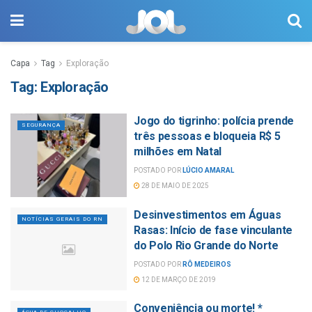
Capa
Tag
Exploração
Tag:
Exploração
Jogo do tigrinho: polícia prende
SEGURANÇA
três pessoas e bloqueia R$ 5
milhões em Natal
POSTADO POR
LÚCIO AMARAL
28 DE MAIO DE 2025
Desinvestimentos em Águas
NOTÍCIAS GERAIS DO RN
Rasas: Início de fase vinculante
do Polo Rio Grande do Norte
POSTADO POR
RÔ MEDEIROS
12 DE MARÇO DE 2019
Conveniência ou morte! *