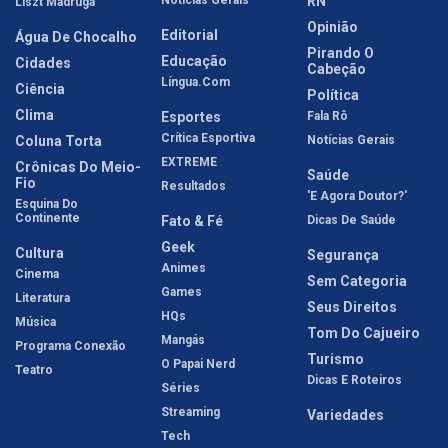
Notícias Gerais
RN
Liszt Madruga
Opinião
Editorial
Água De Chocalho
Pirando O
Educação
Cidades
Cabeção
Língua.com
Ciência
Política
Clima
Esportes
Fala Rô
Crítica Esportiva
Coluna Torta
Notícias Gerais
EXTREME
Crônicas Do Meio-
Saúde
Fio
Resultados
'E Agora Doutor?'
Esquina Do
Continente
Fato & Fé
Dicas De Saúde
Geek
Cultura
Segurança
Animes
Cinema
Sem Categoria
Games
Literatura
Seus Direitos
HQs
Música
Tom Do Cajueiro
Mangás
Programa Conexão
Turismo
O Papai Nerd
Teatro
Dicas E Roteiros
Séries
Streaming
Variedades
Tech