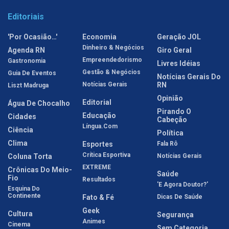
Editoriais
'Por Ocasião…'
Economia
Geração JOL
Dinheiro & Negócios
Agenda RN
Giro Geral
Empreendedorismo
Gastronomia
Livres Idéias
Gestão & Negócios
Guia De Eventos
Notícias Gerais Do
Notícias Gerais
RN
Liszt Madruga
Opinião
Editorial
Água De Chocalho
Pirando O
Educação
Cidades
Cabeção
Língua.com
Ciência
Política
Clima
Esportes
Fala Rô
Crítica Esportiva
Coluna Torta
Notícias Gerais
EXTREME
Crônicas Do Meio-
Saúde
Fio
Resultados
'E Agora Doutor?'
Esquina Do
Continente
Fato & Fé
Dicas De Saúde
Geek
Cultura
Segurança
Animes
Cinema
Sem Categoria