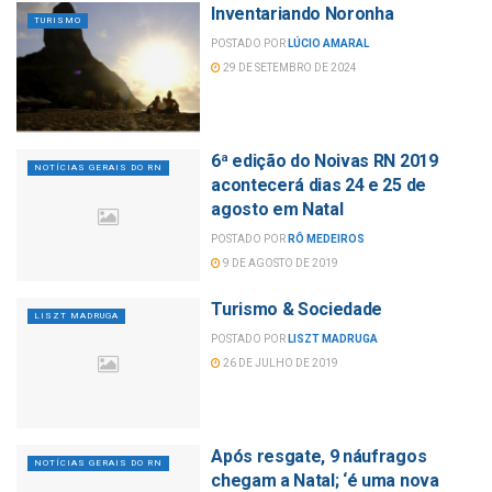
Inventariando Noronha
TURISMO
POSTADO POR
LÚCIO AMARAL
29 DE SETEMBRO DE 2024
6ª edição do Noivas RN 2019
NOTÍCIAS GERAIS DO RN
acontecerá dias 24 e 25 de
agosto em Natal
POSTADO POR
RÔ MEDEIROS
9 DE AGOSTO DE 2019
Turismo & Sociedade
LISZT MADRUGA
POSTADO POR
LISZT MADRUGA
26 DE JULHO DE 2019
Após resgate, 9 náufragos
NOTÍCIAS GERAIS DO RN
chegam a Natal; ‘é uma nova