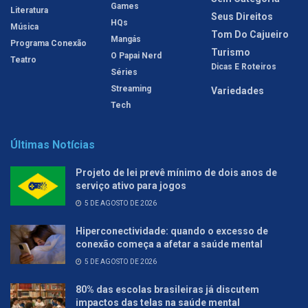
Games
Literatura
Seus Direitos
HQs
Música
Tom Do Cajueiro
Mangás
Programa Conexão
Turismo
O Papai Nerd
Teatro
Dicas E Roteiros
Séries
Streaming
Variedades
Tech
Últimas Notícias
Projeto de lei prevê mínimo de dois anos de
serviço ativo para jogos
5 DE AGOSTO DE 2026
Hiperconectividade: quando o excesso de
conexão começa a afetar a saúde mental
5 DE AGOSTO DE 2026
80% das escolas brasileiras já discutem
impactos das telas na saúde mental