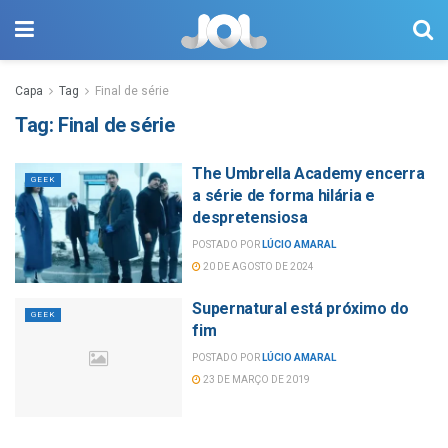
Capa
Tag
Final de série
Tag:
Final de série
The Umbrella Academy encerra
GEEK
a série de forma hilária e
despretensiosa
POSTADO POR
LÚCIO AMARAL
20 DE AGOSTO DE 2024
Supernatural está próximo do
GEEK
fim
POSTADO POR
LÚCIO AMARAL
23 DE MARÇO DE 2019