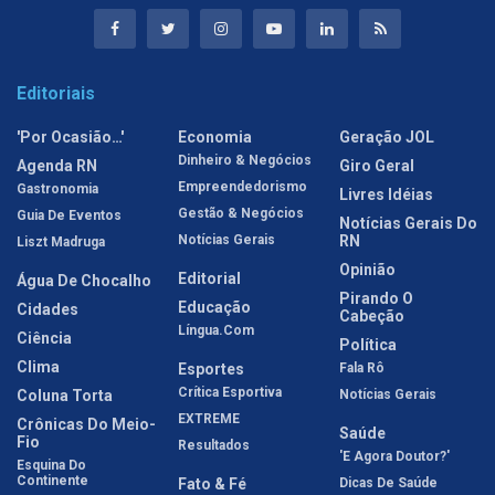
Editoriais
'Por Ocasião…'
Economia
Geração JOL
Dinheiro & Negócios
Agenda RN
Giro Geral
Empreendedorismo
Gastronomia
Livres Idéias
Gestão & Negócios
Guia De Eventos
Notícias Gerais Do
Notícias Gerais
RN
Liszt Madruga
Opinião
Editorial
Água De Chocalho
Pirando O
Educação
Cidades
Cabeção
Língua.com
Ciência
Política
Clima
Esportes
Fala Rô
Crítica Esportiva
Coluna Torta
Notícias Gerais
EXTREME
Crônicas Do Meio-
Saúde
Fio
Resultados
'E Agora Doutor?'
Esquina Do
Continente
Fato & Fé
Dicas De Saúde