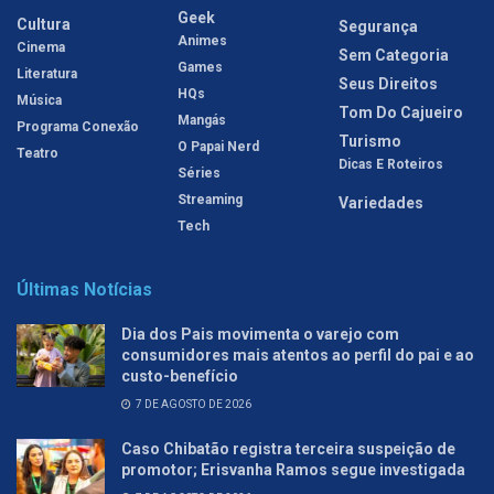
Geek
Cultura
Segurança
Animes
Cinema
Sem Categoria
Games
Literatura
Seus Direitos
HQs
Música
Tom Do Cajueiro
Mangás
Programa Conexão
Turismo
O Papai Nerd
Teatro
Dicas E Roteiros
Séries
Streaming
Variedades
Tech
Últimas Notícias
Dia dos Pais movimenta o varejo com
consumidores mais atentos ao perfil do pai e ao
custo-benefício
7 DE AGOSTO DE 2026
Caso Chibatão registra terceira suspeição de
promotor; Erisvanha Ramos segue investigada