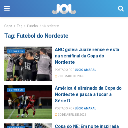
Capa
Tag
Futebol do Nordeste
Tag:
Futebol do Nordeste
ABC goleia Juazeirense e está
ESPORTES
na semifinal da Copa do
Nordeste
POSTADO POR
LÚCIO AMARAL
7 DE MAIO DE 2026
América é eliminado da Copa do
ESPORTES
Nordeste e passa a focar a
Série D
POSTADO POR
LÚCIO AMARAL
30 DE ABRIL DE 2026
Copa do NE: Em noite inspirada