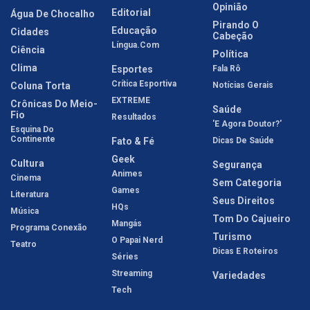
Opinião
Editorial
Água De Chocalho
Pirando O
Educação
Cidades
Cabeção
Língua.com
Ciência
Política
Clima
Esportes
Fala Rô
Crítica Esportiva
Coluna Torta
Notícias Gerais
EXTREME
Crônicas Do Meio-
Saúde
Fio
Resultados
'E Agora Doutor?'
Esquina Do
Continente
Fato & Fé
Dicas De Saúde
Geek
Cultura
Segurança
Animes
Cinema
Sem Categoria
Games
Literatura
Seus Direitos
HQs
Música
Tom Do Cajueiro
Mangás
Programa Conexão
Turismo
O Papai Nerd
Teatro
Dicas E Roteiros
Séries
Streaming
Variedades
Tech