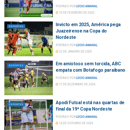
POSTADO POR
LÚCIO AMARAL
19 DE FEVEREIRO DE 2025
Invicto em 2025, América pega
ESPORTES
Juazeirense na Copa do
Nordeste
POSTADO POR
LÚCIO AMARAL
22 DE JANEIRO DE 2025
Em amistoso sem torcida, ABC
ESPORTES
empata com Botafogo paraibano
POSTADO POR
LÚCIO AMARAL
17 DE DEZEMBRO DE 2024
Apodi Futsal está nas quartas de
ESPORTES
final da 19ª Copa Nordeste
POSTADO POR
LÚCIO AMARAL
16 DE OUTUBRO DE 2024