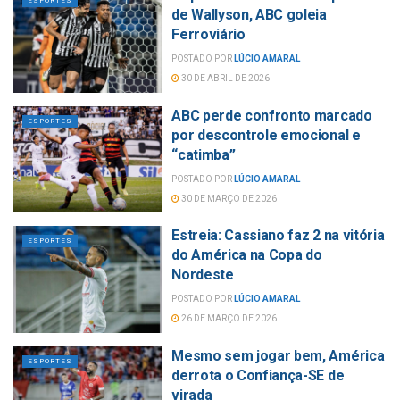
ESPORTES
de Wallyson, ABC goleia
Ferroviário
POSTADO POR
LÚCIO AMARAL
30 DE ABRIL DE 2026
ABC perde confronto marcado
ESPORTES
por descontrole emocional e
“catimba”
POSTADO POR
LÚCIO AMARAL
30 DE MARÇO DE 2026
Estreia: Cassiano faz 2 na vitória
ESPORTES
do América na Copa do
Nordeste
POSTADO POR
LÚCIO AMARAL
26 DE MARÇO DE 2026
Mesmo sem jogar bem, América
ESPORTES
derrota o Confiança-SE de
virada