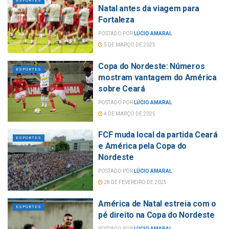
ESPORTES
Natal antes da viagem para
Fortaleza
POSTADO POR
LÚCIO AMARAL
5 DE MARÇO DE 2025
Copa do Nordeste: Números
ESPORTES
mostram vantagem do América
sobre Ceará
POSTADO POR
LÚCIO AMARAL
4 DE MARÇO DE 2025
FCF muda local da partida Ceará
ESPORTES
e América pela Copa do
Nordeste
POSTADO POR
LÚCIO AMARAL
28 DE FEVEREIRO DE 2025
América de Natal estreia com o
ESPORTES
pé direito na Copa do Nordeste
POSTADO POR
LÚCIO AMARAL