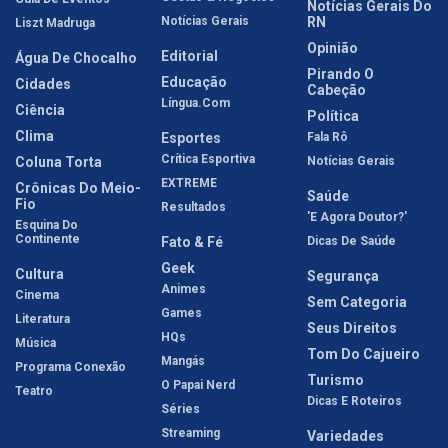
Notícias Gerais Do
Notícias Gerais
RN
Liszt Madruga
Opinião
Editorial
Água De Chocalho
Pirando O
Educação
Cidades
Cabeção
Língua.com
Ciência
Política
Clima
Esportes
Fala Rô
Crítica Esportiva
Coluna Torta
Notícias Gerais
EXTREME
Crônicas Do Meio-
Saúde
Fio
Resultados
'E Agora Doutor?'
Esquina Do
Continente
Fato & Fé
Dicas De Saúde
Geek
Cultura
Segurança
Animes
Cinema
Sem Categoria
Games
Literatura
Seus Direitos
HQs
Música
Tom Do Cajueiro
Mangás
Programa Conexão
Turismo
O Papai Nerd
Teatro
Dicas E Roteiros
Séries
Streaming
Variedades