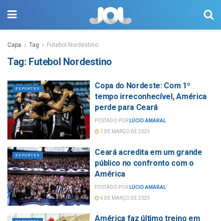
Capa
Tag
Futebol Nordestino
Tag:
Futebol Nordestino
Copa do Nordeste: Com 1º
ESPORTES
tempo irreconhecível, América
perde para Ceará
POSTADO POR
LÚCIO AMARAL
7 DE MARÇO DE 2025
Ceará acredita em um grande
ESPORTES
público no confronto com o
América
POSTADO POR
LÚCIO AMARAL
6 DE MARÇO DE 2025
América faz último treino em