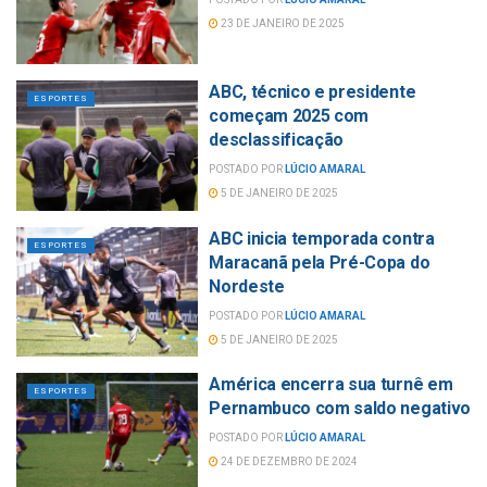
23 DE JANEIRO DE 2025
ABC, técnico e presidente
ESPORTES
começam 2025 com
desclassificação
POSTADO POR
LÚCIO AMARAL
5 DE JANEIRO DE 2025
ABC inicia temporada contra
ESPORTES
Maracanã pela Pré-Copa do
Nordeste
POSTADO POR
LÚCIO AMARAL
5 DE JANEIRO DE 2025
América encerra sua turnê em
ESPORTES
Pernambuco com saldo negativo
POSTADO POR
LÚCIO AMARAL
24 DE DEZEMBRO DE 2024