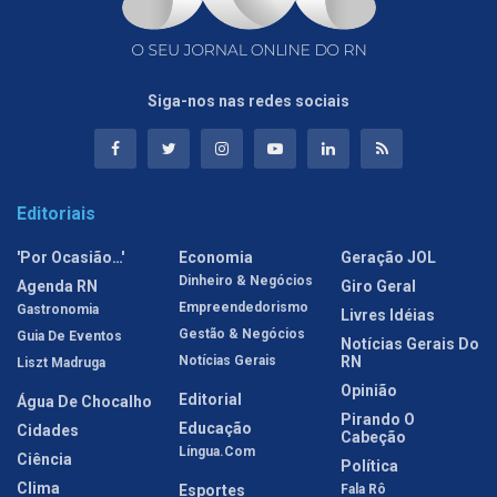
Siga-nos nas redes sociais
Editoriais
'Por Ocasião…'
Economia
Geração JOL
Dinheiro & Negócios
Agenda RN
Giro Geral
Empreendedorismo
Gastronomia
Livres Idéias
Gestão & Negócios
Guia De Eventos
Notícias Gerais Do
Notícias Gerais
RN
Liszt Madruga
Opinião
Editorial
Água De Chocalho
Pirando O
Educação
Cidades
Cabeção
Língua.com
Ciência
Política
Clima
Esportes
Fala Rô