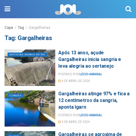
Capa
Tag
Gargalheiras
Tag:
Gargalheiras
Após 13 anos, açude
NOTÍCIAS GERAIS DO RN
Gargalheiras inicia sangria e
leva alegria ao sertanejo
POSTADO POR
LÚCIO AMARAL
4 DE ABRIL DE 2024
Gargalheiras atinge 97% e fica a
CIDADES
12 centímetros da sangria,
aponta Igarn
POSTADO POR
LÚCIO AMARAL
3 DE ABRIL DE 2024
Gargalheiras se aproxima de