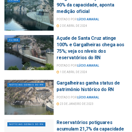
CLIMA
90% da capacidade, aponta
medição oficial
POSTADO POR
LÚCIO AMARAL
2 DE ABRIL DE 2024
Açude de Santa Cruz atinge
CLIMA
100% e Gargalheiras chega aos
75%; veja os níveis dos
reservatórios do RN
POSTADO POR
LÚCIO AMARAL
1 DE ABRIL DE 2024
Gargalheiras ganha status de
NOTÍCIAS GERAIS DO RN
patrimônio histórico do RN
POSTADO POR
LÚCIO AMARAL
23 DE JANEIRO DE 2023
Reservatórios potiguares
NOTÍCIAS GERAIS DO RN
acumulam 21,7% da capacidade