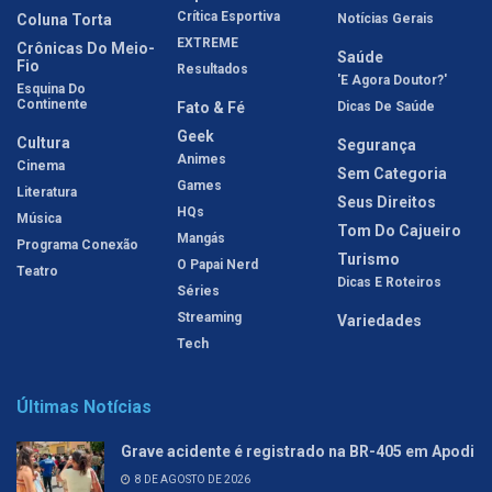
Crítica Esportiva
Coluna Torta
Notícias Gerais
EXTREME
Crônicas Do Meio-
Saúde
Fio
Resultados
'E Agora Doutor?'
Esquina Do
Continente
Fato & Fé
Dicas De Saúde
Geek
Cultura
Segurança
Animes
Cinema
Sem Categoria
Games
Literatura
Seus Direitos
HQs
Música
Tom Do Cajueiro
Mangás
Programa Conexão
Turismo
O Papai Nerd
Teatro
Dicas E Roteiros
Séries
Streaming
Variedades
Tech
Últimas Notícias
Grave acidente é registrado na BR-405 em Apodi
8 DE AGOSTO DE 2026