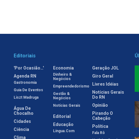
Editoriais
Ú
'Por Ocasião…'
Economia
Geração JOL
Dinheiro &
Agenda RN
Giro Geral
Negócios
Gastronomia
Livres Idéias
Empreendedorismo
Guia De Eventos
Notícias Gerais
Gestão &
Do RN
Liszt Madruga
Negócios
Opinião
Notícias Gerais
Água De
Chocalho
Pirando O
Editorial
Cabeção
Cidades
Educação
Política
Ciência
Língua.com
Fala Rô
Clima