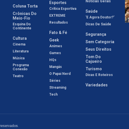
Notícias Gerais
Esportes
Coluna Torta
Crítica Esportiva
Saúde
Crônicas Do
EXTREME
'E Agora Doutor?'
Meio-Fio
Resultados
Esquina Do
Dicas De Saúde
Continente
Fato & Fé
Segurança
Cultura
Geek
Sem Categoria
Cinema
Animes
Seus Direitos
Literatura
Games
Tom Do
Música
HQs
Cajueiro
Programa
Mangás
Turismo
Conexão
O Papai Nerd
Dicas E Roteiros
Teatro
Séries
Variedades
Streaming
Tech
 reservados.