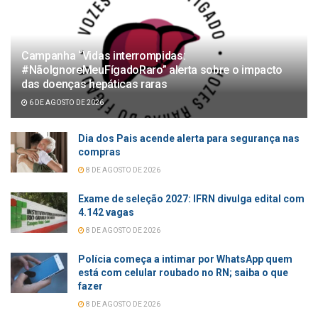
Campanha “Vidas interrompidas:
#NãoIgnoreMeuFígadoRaro” alerta sobre o impacto
das doenças hepáticas raras
6 DE AGOSTO DE 2026
Dia dos Pais acende alerta para segurança nas
compras
8 DE AGOSTO DE 2026
Exame de seleção 2027: IFRN divulga edital com
4.142 vagas
8 DE AGOSTO DE 2026
Polícia começa a intimar por WhatsApp quem
está com celular roubado no RN; saiba o que
fazer
8 DE AGOSTO DE 2026