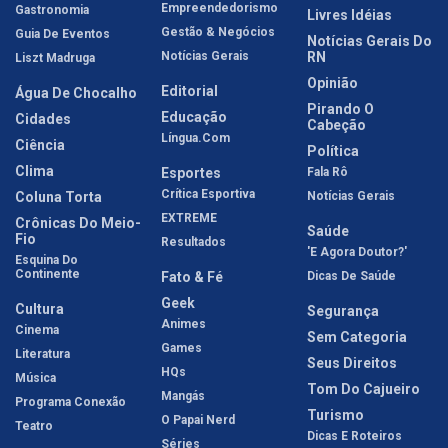
Empreendedorismo
Gastronomia
Livres Idéias
Gestão & Negócios
Guia De Eventos
Notícias Gerais Do
Notícias Gerais
RN
Liszt Madruga
Opinião
Editorial
Água De Chocalho
Pirando O
Educação
Cidades
Cabeção
Língua.com
Ciência
Política
Clima
Esportes
Fala Rô
Crítica Esportiva
Coluna Torta
Notícias Gerais
EXTREME
Crônicas Do Meio-
Saúde
Fio
Resultados
'E Agora Doutor?'
Esquina Do
Continente
Fato & Fé
Dicas De Saúde
Geek
Cultura
Segurança
Animes
Cinema
Sem Categoria
Games
Literatura
Seus Direitos
HQs
Música
Tom Do Cajueiro
Mangás
Programa Conexão
Turismo
O Papai Nerd
Teatro
Dicas E Roteiros
Séries