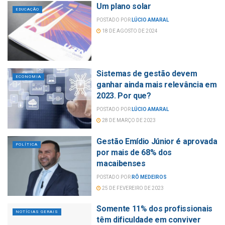
Um plano solar
EDUCAÇÃO
POSTADO POR
LÚCIO AMARAL
18 DE AGOSTO DE 2024
Sistemas de gestão devem
ECONOMIA
ganhar ainda mais relevância em
2023. Por que?
POSTADO POR
LÚCIO AMARAL
28 DE MARÇO DE 2023
Gestão Emídio Júnior é aprovada
POLÍTICA
por mais de 68% dos
macaibenses
POSTADO POR
RÔ MEDEIROS
25 DE FEVEREIRO DE 2023
Somente 11% dos profissionais
NOTÍCIAS GERAIS
têm dificuldade em conviver