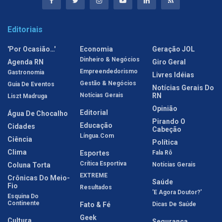
Editoriais
'Por Ocasião…'
Economia
Geração JOL
Dinheiro & Negócios
Agenda RN
Giro Geral
Empreendedorismo
Gastronomia
Livres Idéias
Gestão & Negócios
Guia De Eventos
Notícias Gerais Do
Notícias Gerais
RN
Liszt Madruga
Opinião
Editorial
Água De Chocalho
Pirando O
Educação
Cidades
Cabeção
Língua.com
Ciência
Política
Clima
Esportes
Fala Rô
Crítica Esportiva
Coluna Torta
Notícias Gerais
EXTREME
Crônicas Do Meio-
Saúde
Fio
Resultados
'E Agora Doutor?'
Esquina Do
Continente
Fato & Fé
Dicas De Saúde
Geek
Cultura
Segurança