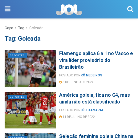
Capa
Tag
Goleada
Tag:
Goleada
Flamengo aplica 6 a 1 no Vasco e
ESPORTES
vira líder provisório do
Brasileirão
POSTADO POR
RÔ MEDEIROS
3 DE JUNHO DE 2024
América goleia, fica no G4, mas
ESPORTES
ainda não está classificado
POSTADO POR
LÚCIO AMARAL
11 DE JULHO DE 2022
Seleção feminina goleia China na