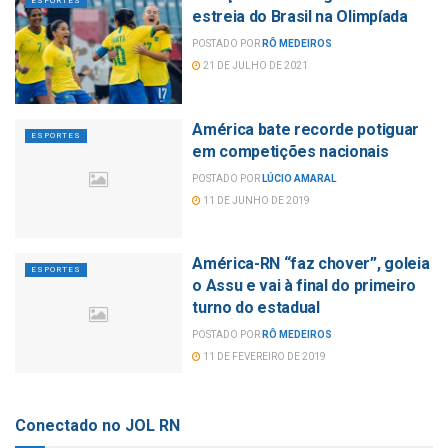
ESPORTES
estreia do Brasil na Olimpíada
POSTADO POR
RÔ MEDEIROS
21 DE JULHO DE 2021
América bate recorde potiguar
ESPORTES
em competições nacionais
POSTADO POR
LÚCIO AMARAL
11 DE JUNHO DE 2019
América-RN “faz chover”, goleia
ESPORTES
o Assu e vai à final do primeiro
turno do estadual
POSTADO POR
RÔ MEDEIROS
11 DE FEVEREIRO DE 2019
Conectado no JOL RN