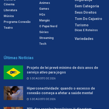
Animes
Cinema
Sem Categoria
Games
Literatura
Seus Direitos
HQs
Música
Tom Do Cajueiro
Mangás
Programa Conexão
Turismo
O Papai Nerd
Teatro
Dicas E Roteiros
Séries
Streaming
Variedades
Tech
Últimas Notícias
Projeto de lei prevê mínimo de dois anos de
serviço ativo para jogos
5 DE AGOSTO DE 2026
Hiperconectividade: quando o excesso de
conexão começa a afetar a saúde mental
5 DE AGOSTO DE 2026
80% das escolas brasileiras já discutem