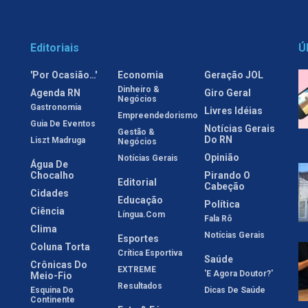
Editoriais
Ú
'Por Ocasião…'
Economia
Geração JOL
Dinheiro &
Agenda RN
Giro Geral
Negócios
Gastronomia
Livres Idéias
Empreendedorismo
Guia De Eventos
Notícias Gerais
Gestão &
Do RN
Liszt Madruga
Negócios
Opinião
Notícias Gerais
Água De
Chocalho
Pirando O
Editorial
Cabeção
Cidades
Educação
Política
Ciência
Língua.com
Fala Rô
Clima
Notícias Gerais
Esportes
Coluna Torta
Crítica Esportiva
Saúde
Crônicas Do
EXTREME
'E Agora Doutor?'
Meio-Fio
Resultados
Esquina Do
Dicas De Saúde
Continente