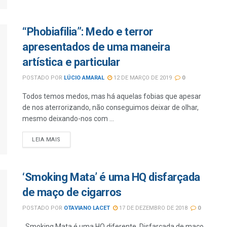
“Phobiafilia”: Medo e terror
apresentados de uma maneira
artística e particular
POSTADO POR
LÚCIO AMARAL
12 DE MARÇO DE 2019
0
Todos temos medos, mas há aquelas fobias que apesar
de nos aterrorizando, não conseguimos deixar de olhar,
mesmo deixando-nos com ...
LEIA MAIS
‘Smoking Mata’ é uma HQ disfarçada
de maço de cigarros
POSTADO POR
OTAVIANO LACET
17 DE DEZEMBRO DE 2018
0
Smoking Mata é uma HQ diferente. Disfarçada de maço