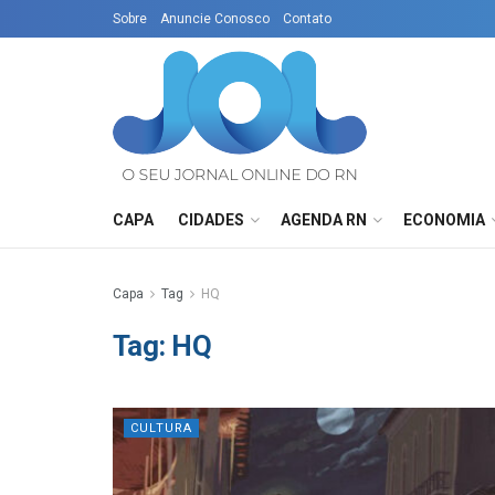
Sobre
Anuncie Conosco
Contato
CAPA
CIDADES
AGENDA RN
ECONOMIA
Capa
Tag
HQ
Tag:
HQ
CULTURA