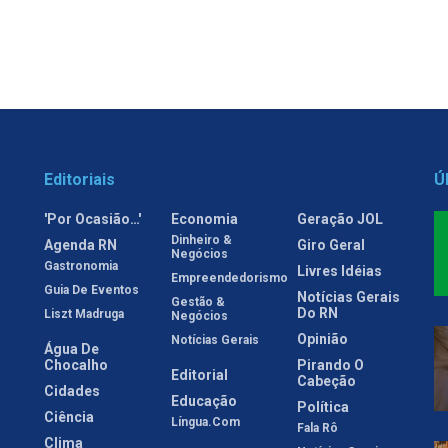
Editoriais
Ú
'Por Ocasião…'
Economia
Geração JOL
Dinheiro &
Agenda RN
Giro Geral
Negócios
Gastronomia
Livres Idéias
Empreendedorismo
Guia De Eventos
Notícias Gerais
Gestão &
Do RN
Liszt Madruga
Negócios
Opinião
Notícias Gerais
Água De
Chocalho
Pirando O
Editorial
Cabeção
Cidades
Educação
Política
Ciência
Língua.com
Fala Rô
Clima