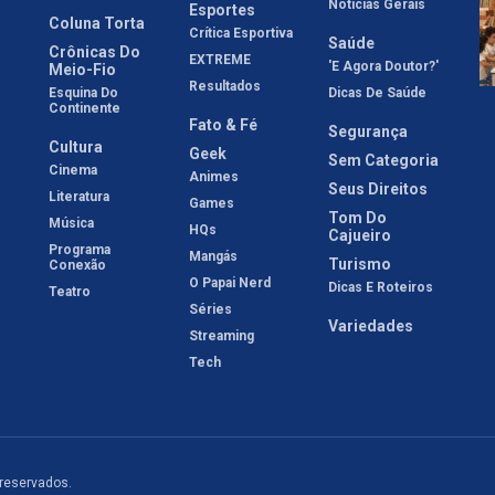
Notícias Gerais
Esportes
Coluna Torta
Crítica Esportiva
Saúde
Crônicas Do
EXTREME
'E Agora Doutor?'
Meio-Fio
Resultados
Esquina Do
Dicas De Saúde
Continente
Fato & Fé
Segurança
Cultura
Geek
Sem Categoria
Cinema
Animes
Seus Direitos
Literatura
Games
Tom Do
Música
HQs
Cajueiro
Programa
Mangás
Turismo
Conexão
O Papai Nerd
Dicas E Roteiros
Teatro
Séries
Variedades
Streaming
Tech
 reservados.