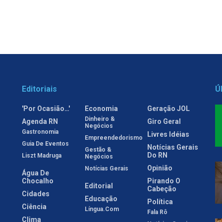
Editoriais
Ú
'Por Ocasião…'
Economia
Geração JOL
Dinheiro &
Agenda RN
Giro Geral
Negócios
Gastronomia
Livres Idéias
Empreendedorismo
Guia De Eventos
Notícias Gerais
Gestão &
Do RN
Liszt Madruga
Negócios
Opinião
Notícias Gerais
Água De
Chocalho
Pirando O
Editorial
Cabeção
Cidades
Educação
Política
Ciência
Língua.com
Fala Rô
Clima