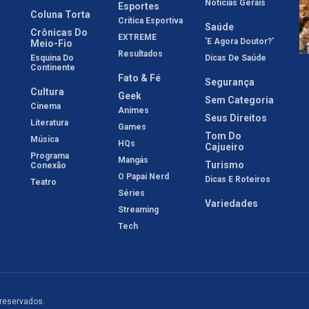
Notícias Gerais
Esportes
Coluna Torta
Crítica Esportiva
Saúde
Crônicas Do
EXTREME
'E Agora Doutor?'
Meio-Fio
Resultados
Esquina Do
Dicas De Saúde
Continente
Fato & Fé
Segurança
Cultura
Geek
Sem Categoria
Cinema
Animes
Seus Direitos
Literatura
Games
Tom Do
Música
HQs
Cajueiro
Programa
Mangás
Turismo
Conexão
O Papai Nerd
Dicas E Roteiros
Teatro
Séries
Variedades
Streaming
Tech
 reservados.