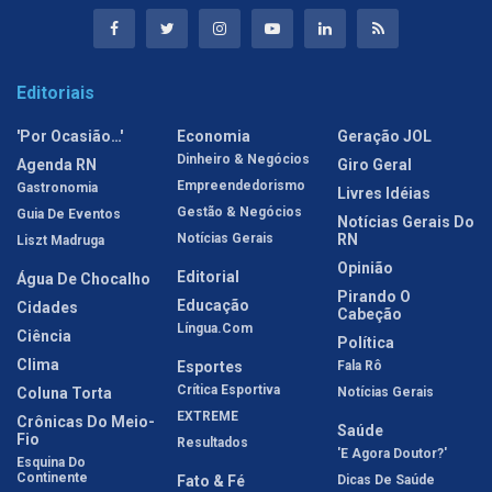
Editoriais
'Por Ocasião…'
Economia
Geração JOL
Dinheiro & Negócios
Agenda RN
Giro Geral
Empreendedorismo
Gastronomia
Livres Idéias
Gestão & Negócios
Guia De Eventos
Notícias Gerais Do
Notícias Gerais
RN
Liszt Madruga
Opinião
Editorial
Água De Chocalho
Pirando O
Educação
Cidades
Cabeção
Língua.com
Ciência
Política
Clima
Esportes
Fala Rô
Crítica Esportiva
Coluna Torta
Notícias Gerais
EXTREME
Crônicas Do Meio-
Saúde
Fio
Resultados
'E Agora Doutor?'
Esquina Do
Continente
Fato & Fé
Dicas De Saúde