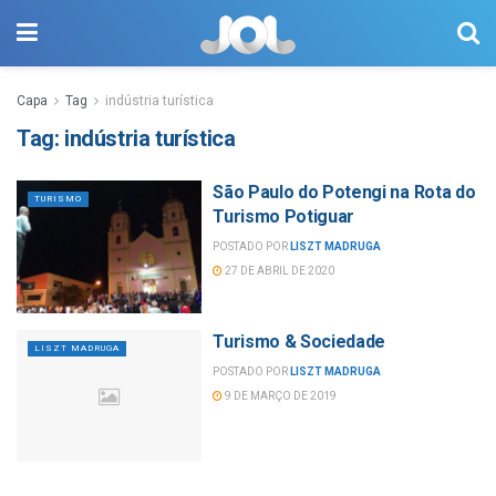
Capa
Tag
indústria turística
Tag:
indústria turística
São Paulo do Potengi na Rota do
TURISMO
Turismo Potiguar
POSTADO POR
LISZT MADRUGA
27 DE ABRIL DE 2020
Turismo & Sociedade
LISZT MADRUGA
POSTADO POR
LISZT MADRUGA
9 DE MARÇO DE 2019