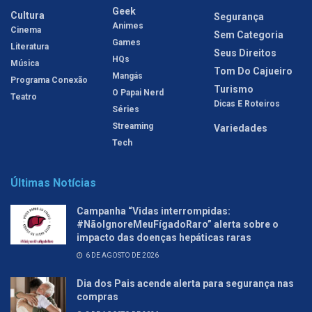
Geek
Cultura
Segurança
Animes
Cinema
Sem Categoria
Games
Literatura
Seus Direitos
HQs
Música
Tom Do Cajueiro
Mangás
Programa Conexão
Turismo
O Papai Nerd
Teatro
Dicas E Roteiros
Séries
Streaming
Variedades
Tech
Últimas Notícias
Campanha “Vidas interrompidas:
#NãoIgnoreMeuFígadoRaro” alerta sobre o
impacto das doenças hepáticas raras
6 DE AGOSTO DE 2026
Dia dos Pais acende alerta para segurança nas
compras