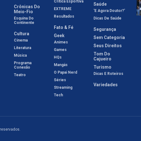
Crítica Esportiva
Saúde
Crônicas Do
EXTREME
'E Agora Doutor?'
Meio-Fio
Resultados
Esquina Do
Dicas De Saúde
Continente
Fato & Fé
Segurança
Cultura
Geek
Sem Categoria
Cinema
Animes
Seus Direitos
Literatura
Games
Tom Do
Música
HQs
Cajueiro
Programa
Mangás
Turismo
Conexão
O Papai Nerd
Dicas E Roteiros
Teatro
Séries
Variedades
Streaming
Tech
 reservados.