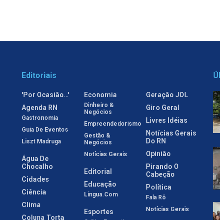
Editoriais
Ú
'Por Ocasião…'
Economia
Geração JOL
Dinheiro &
Agenda RN
Giro Geral
Negócios
Gastronomia
Livres Idéias
Empreendedorismo
Guia De Eventos
Notícias Gerais
Gestão &
Do RN
Liszt Madruga
Negócios
Opinião
Notícias Gerais
Água De
Chocalho
Pirando O
Editorial
Cabeção
Cidades
Educação
Política
Ciência
Língua.com
Fala Rô
Clima
Notícias Gerais
Esportes
Coluna Torta