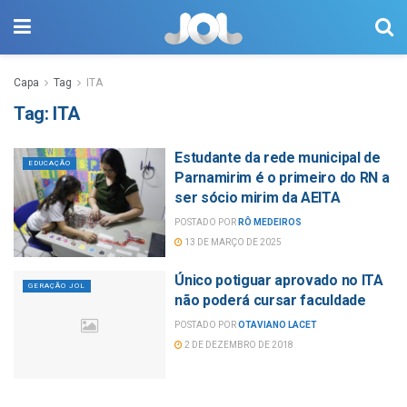
Capa
Tag
ITA
Tag:
ITA
Estudante da rede municipal de
EDUCAÇÃO
Parnamirim é o primeiro do RN a
ser sócio mirim da AEITA
POSTADO POR
RÔ MEDEIROS
13 DE MARÇO DE 2025
Único potiguar aprovado no ITA
GERAÇÃO JOL
não poderá cursar faculdade
POSTADO POR
OTAVIANO LACET
2 DE DEZEMBRO DE 2018