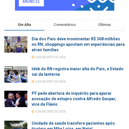
Em Alta
Comentários
Últimas
Dia dos Pais deve movimentar R$ 368 milhões
no RN; shoppings apostam em experiências para
atrair famílias
6 DE AGOSTO DE 2026
Ideb do RN registra maior alta do País, e Estado
sai da lanterna
6 DE AGOSTO DE 2026
PF pede abertura de inquérito para apurar
acusação de estupro contra Alfredo Gaspar,
vice de Flávio
6 DE AGOSTO DE 2026
Unidade de saúde transfere pacientes após
tiroteio em Mãe Luíza, em Natal