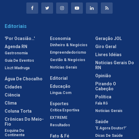
Editoriais
'Por Ocasião…'
Economia
Geração JOL
Dinheiro & Negócios
Agenda RN
Giro Geral
Empreendedorismo
Gastronomia
Livres Idéias
Gestão & Negócios
Guia De Eventos
Notícias Gerais Do
Notícias Gerais
RN
Liszt Madruga
Opinião
Editorial
Água De Chocalho
Pirando O
Educação
Cidades
Cabeção
Língua.com
Ciência
Política
Clima
Esportes
Fala Rô
Crítica Esportiva
Coluna Torta
Notícias Gerais
EXTREME
Crônicas Do Meio-
Saúde
Fio
Resultados
'E Agora Doutor?'
Esquina Do
Continente
Fato & Fé
Dicas De Saúde