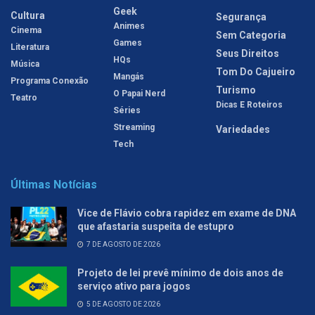
Geek
Cultura
Segurança
Animes
Cinema
Sem Categoria
Games
Literatura
Seus Direitos
HQs
Música
Tom Do Cajueiro
Mangás
Programa Conexão
Turismo
O Papai Nerd
Teatro
Dicas E Roteiros
Séries
Streaming
Variedades
Tech
Últimas Notícias
Vice de Flávio cobra rapidez em exame de DNA
que afastaria suspeita de estupro
7 DE AGOSTO DE 2026
Projeto de lei prevê mínimo de dois anos de
serviço ativo para jogos
5 DE AGOSTO DE 2026