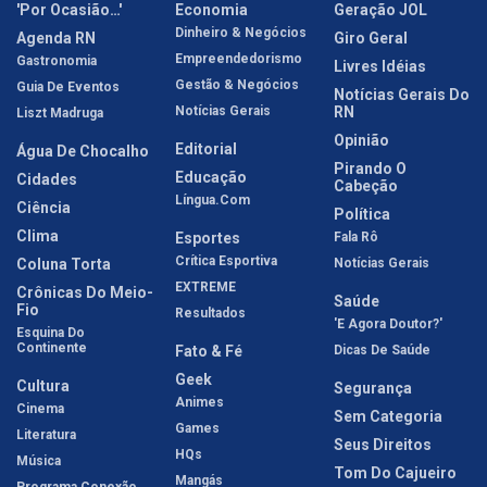
'Por Ocasião…'
Economia
Geração JOL
Dinheiro & Negócios
Agenda RN
Giro Geral
Empreendedorismo
Gastronomia
Livres Idéias
Gestão & Negócios
Guia De Eventos
Notícias Gerais Do
Notícias Gerais
RN
Liszt Madruga
Opinião
Editorial
Água De Chocalho
Pirando O
Educação
Cidades
Cabeção
Língua.com
Ciência
Política
Clima
Esportes
Fala Rô
Crítica Esportiva
Coluna Torta
Notícias Gerais
EXTREME
Crônicas Do Meio-
Saúde
Fio
Resultados
'E Agora Doutor?'
Esquina Do
Continente
Fato & Fé
Dicas De Saúde
Geek
Cultura
Segurança
Animes
Cinema
Sem Categoria
Games
Literatura
Seus Direitos
HQs
Música
Tom Do Cajueiro
Mangás
Programa Conexão