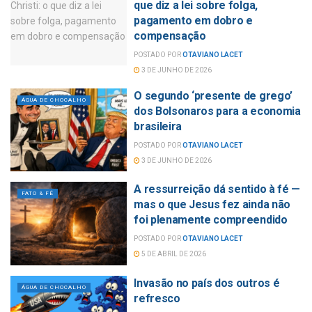
que diz a lei sobre folga,
pagamento em dobro e
compensação
POSTADO POR
OTAVIANO LACET
3 DE JUNHO DE 2026
O segundo ‘presente de grego’
ÁGUA DE CHOCALHO
dos Bolsonaros para a economia
brasileira
POSTADO POR
OTAVIANO LACET
3 DE JUNHO DE 2026
A ressurreição dá sentido à fé —
FATO & FÉ
mas o que Jesus fez ainda não
foi plenamente compreendido
POSTADO POR
OTAVIANO LACET
5 DE ABRIL DE 2026
Invasão no país dos outros é
ÁGUA DE CHOCALHO
refresco