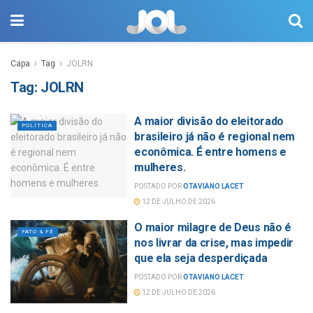
Capa
Tag
JOLRN
Tag:
JOLRN
A maior divisão do eleitorado
POLÍTICA
brasileiro já não é regional nem
econômica. É entre homens e
mulheres.
POSTADO POR
OTAVIANO LACET
12 DE JULHO DE 2026
O maior milagre de Deus não é
FATO & FÉ
nos livrar da crise, mas impedir
que ela seja desperdiçada
POSTADO POR
OTAVIANO LACET
12 DE JULHO DE 2026