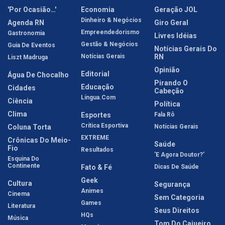
'Por Ocasião…'
Economia
Geração JOL
Dinheiro & Negócios
Agenda RN
Giro Geral
Empreendedorismo
Gastronomia
Livres Idéias
Gestão & Negócios
Guia De Eventos
Notícias Gerais Do
Notícias Gerais
RN
Liszt Madruga
Opinião
Editorial
Água De Chocalho
Pirando O
Educação
Cidades
Cabeção
Língua.com
Ciência
Política
Clima
Esportes
Fala Rô
Crítica Esportiva
Coluna Torta
Notícias Gerais
EXTREME
Crônicas Do Meio-
Saúde
Fio
Resultados
'E Agora Doutor?'
Esquina Do
Continente
Fato & Fé
Dicas De Saúde
Geek
Cultura
Segurança
Animes
Cinema
Sem Categoria
Games
Literatura
Seus Direitos
HQs
Música
Tom Do Cajueiro