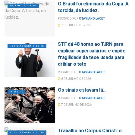
O Brasil foi eliminado da Copa. A
ÁGUA DE CHOCALHO
torcida, da lucidez.
POSTADO POR
OTAVIANO LACET
7 DE JULHO DE 2026
STF dá 48 horas ao TJRN para
NOTÍCIAS GERAIS DO RN
explicar supersalários e expõe
fragilidade da tese usada para
driblar o teto
POSTADO POR
OTAVIANO LACET
6 DE JULHO DE 2026
Os sinais estavam lá…
FATO & FÉ
POSTADO POR
OTAVIANO LACET
7 DE JUNHO DE 2026
Trabalho no Corpus Christi: o
NOTÍCIAS GERAIS DO RN