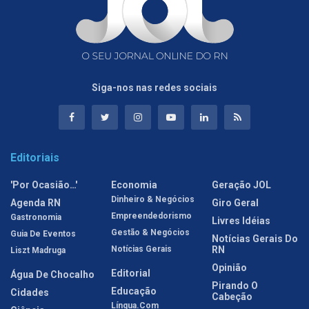
Siga-nos nas redes sociais
Editoriais
'Por Ocasião…'
Economia
Geração JOL
Dinheiro & Negócios
Agenda RN
Giro Geral
Empreendedorismo
Gastronomia
Livres Idéias
Gestão & Negócios
Guia De Eventos
Notícias Gerais Do
Notícias Gerais
RN
Liszt Madruga
Opinião
Editorial
Água De Chocalho
Pirando O
Educação
Cidades
Cabeção
Língua.com