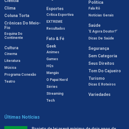
Ciência
Política
Clima
Esportes
Fala Rô
Crítica Esportiva
Coluna Torta
Notícias Gerais
EXTREME
Crônicas Do Meio-
Saúde
Fio
Resultados
'E Agora Doutor?'
Esquina Do
Continente
Fato & Fé
Dicas De Saúde
Geek
Cultura
Segurança
Animes
Cinema
Sem Categoria
Games
Literatura
Seus Direitos
HQs
Música
Tom Do Cajueiro
Mangás
Programa Conexão
Turismo
O Papai Nerd
Teatro
Dicas E Roteiros
Séries
Streaming
Variedades
Tech
Últimas Notícias
Projeto de lei prevê mínimo de dois anos de