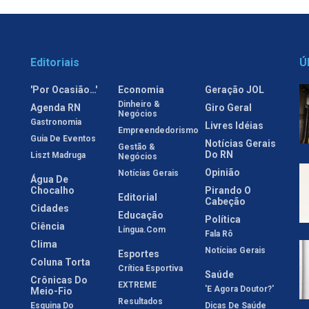
Editoriais
Ú
'Por Ocasião…'
Economia
Geração JOL
Dinheiro &
Agenda RN
Giro Geral
Negócios
Gastronomia
Livres Idéias
Empreendedorismo
Guia De Eventos
Notícias Gerais
Gestão &
Do RN
Liszt Madruga
Negócios
Opinião
Notícias Gerais
Água De
Chocalho
Pirando O
Editorial
Cabeção
Cidades
Educação
Política
Ciência
Língua.com
Fala Rô
Clima
Notícias Gerais
Esportes
Coluna Torta
Crítica Esportiva
Saúde
Crônicas Do
EXTREME
'E Agora Doutor?'
Meio-Fio
Resultados
Esquina Do
Dicas De Saúde