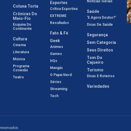
Notícias Gerais
Esportes
Coluna Torta
Crítica Esportiva
Saúde
Crônicas Do
EXTREME
'E Agora Doutor?'
Meio-Fio
Resultados
Esquina Do
Dicas De Saúde
Continente
Fato & Fé
Segurança
Cultura
Geek
Sem Categoria
Cinema
Animes
Seus Direitos
Literatura
Games
Tom Do
Música
HQs
Cajueiro
Programa
Mangás
Turismo
Conexão
O Papai Nerd
Dicas E Roteiros
Teatro
Séries
Variedades
Streaming
Tech
 reservados.