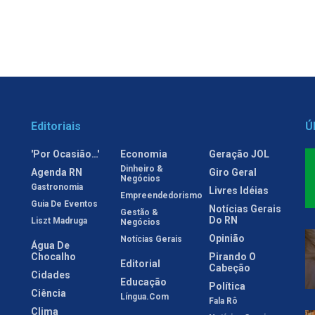
Editoriais
Ú
'Por Ocasião…'
Economia
Geração JOL
Dinheiro &
Agenda RN
Giro Geral
Negócios
Gastronomia
Livres Idéias
Empreendedorismo
Guia De Eventos
Notícias Gerais
Gestão &
Do RN
Liszt Madruga
Negócios
Opinião
Notícias Gerais
Água De
Chocalho
Pirando O
Editorial
Cabeção
Cidades
Educação
Política
Ciência
Língua.com
Fala Rô
Clima