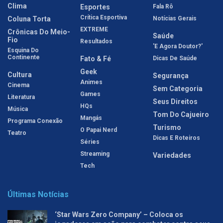
Clima
Esportes
Fala Rô
Crítica Esportiva
Coluna Torta
Notícias Gerais
EXTREME
Crônicas Do Meio-
Saúde
Fio
Resultados
'E Agora Doutor?'
Esquina Do
Continente
Fato & Fé
Dicas De Saúde
Geek
Cultura
Segurança
Animes
Cinema
Sem Categoria
Games
Literatura
Seus Direitos
HQs
Música
Tom Do Cajueiro
Mangás
Programa Conexão
Turismo
O Papai Nerd
Teatro
Dicas E Roteiros
Séries
Streaming
Variedades
Tech
Últimas Notícias
‘Star Wars Zero Company’ – Coloca os