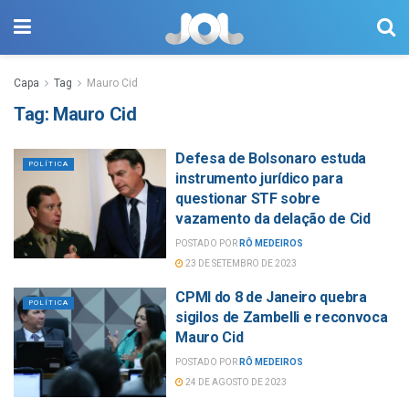
Capa
Tag
Mauro Cid
Tag:
Mauro Cid
Defesa de Bolsonaro estuda
POLÍTICA
instrumento jurídico para
questionar STF sobre
vazamento da delação de Cid
POSTADO POR
RÔ MEDEIROS
23 DE SETEMBRO DE 2023
CPMI do 8 de Janeiro quebra
POLÍTICA
sigilos de Zambelli e reconvoca
Mauro Cid
POSTADO POR
RÔ MEDEIROS
24 DE AGOSTO DE 2023