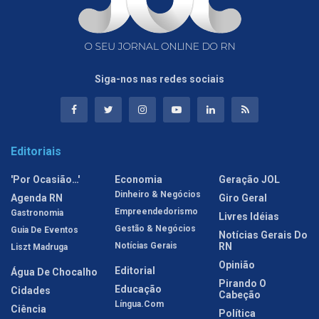
Siga-nos nas redes sociais
Editoriais
'Por Ocasião…'
Economia
Geração JOL
Dinheiro & Negócios
Agenda RN
Giro Geral
Empreendedorismo
Gastronomia
Livres Idéias
Gestão & Negócios
Guia De Eventos
Notícias Gerais Do
Notícias Gerais
RN
Liszt Madruga
Opinião
Editorial
Água De Chocalho
Pirando O
Educação
Cidades
Cabeção
Língua.com
Ciência
Política