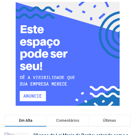
Em Alta
Comentários
Últimas