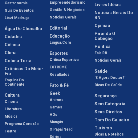
Empreendedorismo
Gastronomia
Livres Idéias
Gestão & Negócios
Guia De Eventos
Notícias Gerais Do
Notícias Gerais
RN
Liszt Madruga
Opinião
Editorial
Água De Chocalho
Pirando O
Educação
Cidades
Cabeção
Língua.com
Ciência
Política
Clima
Esportes
Fala Rô
Crítica Esportiva
Coluna Torta
Notícias Gerais
EXTREME
Crônicas Do Meio-
Saúde
Fio
Resultados
'E Agora Doutor?'
Esquina Do
Continente
Fato & Fé
Dicas De Saúde
Geek
Cultura
Segurança
Animes
Cinema
Sem Categoria
Games
Literatura
Seus Direitos
HQs
Música
Tom Do Cajueiro
Mangás
Programa Conexão
Turismo
O Papai Nerd
Teatro
Dicas E Roteiros
Séries