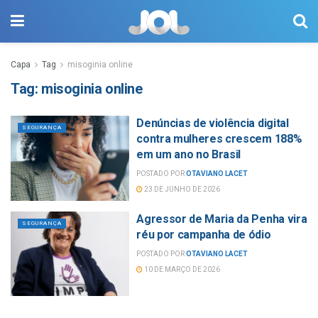
Capa
Tag
misoginia online
Tag:
misoginia online
Denúncias de violência digital
SEGURANÇA
contra mulheres crescem 188%
em um ano no Brasil
POSTADO POR
OTAVIANO LACET
23 DE JUNHO DE 2026
Agressor de Maria da Penha vira
SEGURANÇA
réu por campanha de ódio
POSTADO POR
OTAVIANO LACET
10 DE MARÇO DE 2026