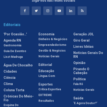
Siga-nos nas redes sociais
Editoriais
'Por Ocasião…'
Economia
Geração JOL
Dinheiro & Negócios
Agenda RN
Giro Geral
Empreendedorismo
Gastronomia
Livres Idéias
Gestão & Negócios
Guia De Eventos
Notícias Gerais Do
Notícias Gerais
RN
Liszt Madruga
Opinião
Editorial
Água De Chocalho
Pirando O
Educação
Cidades
Cabeção
Língua.com
Ciência
Política
Clima
Esportes
Fala Rô
Crítica Esportiva
Coluna Torta
Notícias Gerais
EXTREME
Crônicas Do Meio-
Saúde
Fio
Resultados
'E Agora Doutor?'
Esquina Do