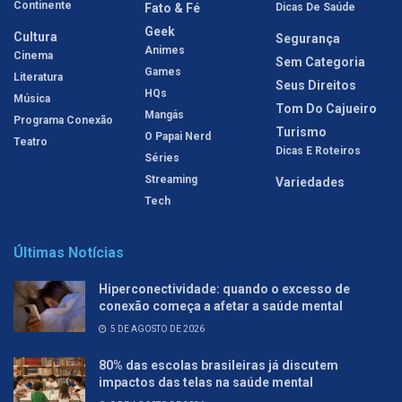
Continente
Fato & Fé
Dicas De Saúde
Geek
Cultura
Segurança
Animes
Cinema
Sem Categoria
Games
Literatura
Seus Direitos
HQs
Música
Tom Do Cajueiro
Mangás
Programa Conexão
Turismo
O Papai Nerd
Teatro
Dicas E Roteiros
Séries
Streaming
Variedades
Tech
Últimas Notícias
Hiperconectividade: quando o excesso de
conexão começa a afetar a saúde mental
5 DE AGOSTO DE 2026
80% das escolas brasileiras já discutem
impactos das telas na saúde mental