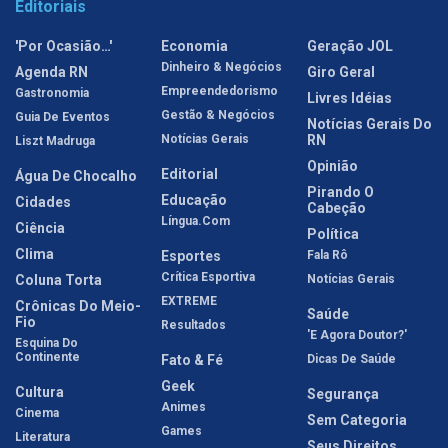
Editoriais
'Por Ocasião…'
Economia
Geração JOL
Dinheiro & Negócios
Agenda RN
Giro Geral
Empreendedorismo
Gastronomia
Livres Idéias
Gestão & Negócios
Guia De Eventos
Notícias Gerais Do
Notícias Gerais
RN
Liszt Madruga
Opinião
Editorial
Água De Chocalho
Pirando O
Educação
Cidades
Cabeção
Língua.com
Ciência
Política
Clima
Esportes
Fala Rô
Crítica Esportiva
Coluna Torta
Notícias Gerais
EXTREME
Crônicas Do Meio-
Saúde
Fio
Resultados
'E Agora Doutor?'
Esquina Do
Continente
Fato & Fé
Dicas De Saúde
Geek
Cultura
Segurança
Animes
Cinema
Sem Categoria
Games
Literatura
Seus Direitos