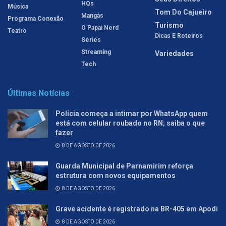
HQs
Música
Tom Do Cajueiro
Mangás
Programa Conexão
Turismo
O Papai Nerd
Teatro
Dicas E Roteiros
Séries
Streaming
Variedades
Tech
Últimas Notícias
Polícia começa a intimar por WhatsApp quem
está com celular roubado no RN; saiba o que
fazer
8 DE AGOSTO DE 2026
Guarda Municipal de Parnamirim reforça
estrutura com novos equipamentos
8 DE AGOSTO DE 2026
Grave acidente é registrado na BR-405 em Apodi
8 DE AGOSTO DE 2026