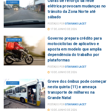
Obras de reforço da rede
CIDADES
elétrica provocam mudanças no
trânsito da Zona Norte até
sábado
POSTADO POR
OTAVIANO LACET
17 DE JUNHO DE 2026
Governo prepara crédito para
ECONOMIA
motociclistas de aplicativo e
aposta em modelo que amplia
dependência do trabalho por
plataformas
POSTADO POR
OTAVIANO LACET
10 DE JUNHO DE 2026
Greve dos ônibus pode começar
CIDADES
nesta quinta (11) e ameaça
transporte de milhares na
Grande Natal
POSTADO POR
OTAVIANO LACET
10 DE JUNHO DE 2026