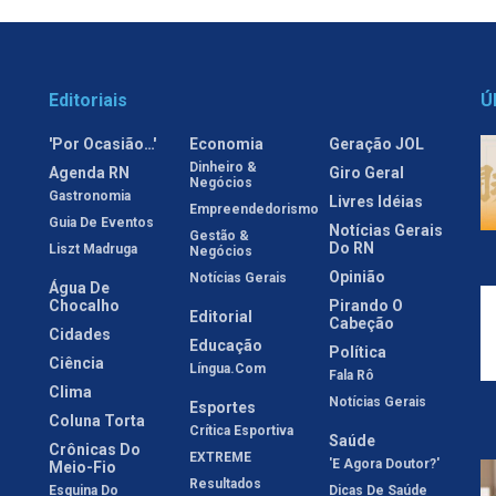
Editoriais
Ú
'Por Ocasião…'
Economia
Geração JOL
Dinheiro &
Agenda RN
Giro Geral
Negócios
Gastronomia
Livres Idéias
Empreendedorismo
Guia De Eventos
Notícias Gerais
Gestão &
Do RN
Liszt Madruga
Negócios
Opinião
Notícias Gerais
Água De
Chocalho
Pirando O
Editorial
Cabeção
Cidades
Educação
Política
Ciência
Língua.com
Fala Rô
Clima
Notícias Gerais
Esportes
Coluna Torta
Crítica Esportiva
Saúde
Crônicas Do
EXTREME
'E Agora Doutor?'
Meio-Fio
Resultados
Esquina Do
Dicas De Saúde