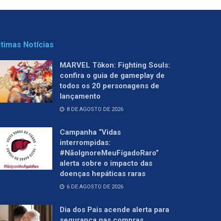
ltimas Notícias
MARVEL Tōkon: Fighting Souls:
confira o guia de gameplay de
todos os 20 personagens de
lançamento
8 DE AGOSTO DE 2026
Campanha “Vidas
interrompidas:
#NãoIgnoreMeuFígadoRaro”
alerta sobre o impacto das
doenças hepáticas raras
6 DE AGOSTO DE 2026
Dia dos Pais acende alerta para
segurança nas compras