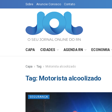
Sobre
Anuncie Conosco
Contato
CAPA
CIDADES
AGENDA RN
ECONOMIA
Capa
Tag
Motorista alcoolizado
Tag:
Motorista alcoolizado
SEGURANÇA