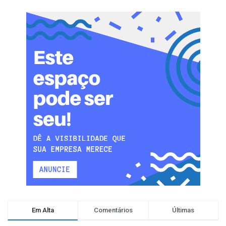
Em Alta
Comentários
Últimas