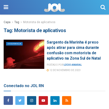
Capa
Tag
Motorista de aplicativos
Tag:
Motorista de aplicativos
Sargento da Marinha é preso
SEGURANÇA
após atirar para cima durante
confusão com motorista de
aplicativo na Zona Sul de Natal
POSTADO POR
LÚCIO AMARAL
12 DE NOVEMBRO DE 2023
Conectado no JOL RN