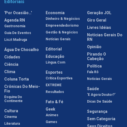
Editoriais
'Por Ocasião…'
Economia
Geração JOL
Dinheiro & Negócios
Agenda RN
Giro Geral
Empreendedorismo
Gastronomia
Livres Idéias
Gestão & Negócios
Guia De Eventos
Notícias Gerais Do
Notícias Gerais
RN
Liszt Madruga
Opinião
Editorial
Água De Chocalho
Pirando O
Educação
Cidades
Cabeção
Língua.com
Ciência
Política
Clima
Esportes
Fala Rô
Crítica Esportiva
Coluna Torta
Notícias Gerais
EXTREME
Crônicas Do Meio-
Saúde
Fio
Resultados
'E Agora Doutor?'
Esquina Do
Continente
Fato & Fé
Dicas De Saúde
Geek
Cultura
Segurança
Animes
Cinema
Sem Categoria
Games
Literatura
Seus Direitos