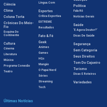
Língua.com
Ciência
Política
Clima
Esportes
Fala Rô
Crítica Esportiva
Coluna Torta
Notícias Gerais
EXTREME
Crônicas Do Meio-
Saúde
Fio
Resultados
'E Agora Doutor?'
Esquina Do
Continente
Fato & Fé
Dicas De Saúde
Geek
Cultura
Segurança
Animes
Cinema
Sem Categoria
Games
Literatura
Seus Direitos
HQs
Música
Tom Do Cajueiro
Mangás
Programa Conexão
Turismo
O Papai Nerd
Teatro
Dicas E Roteiros
Séries
Streaming
Variedades
Tech
Últimas Notícias