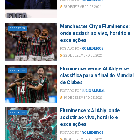
28 DE SETEMBRO DE 2024
Manchester City x Fluminense:
ESPORTES
onde assistir ao vivo, horário e
escalações
POSTADO POR
RÔ MEDEIROS
22 DE DEZEMBRO DE 2023
Fluminense vence Al Ahly e se
ESPORTES
classifica para a final do Mundial
de Clubes
POSTADO POR
LÚCIO AMARAL
19 DE DEZEMBRO DE 2023
Fluminense x Al Ahly: onde
ESPORTES
assistir ao vivo, horário e
escalações
POSTADO POR
RÔ MEDEIROS
18 DE DEZEMBRO DE 2023