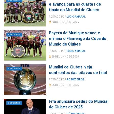
ESPORTES
e avança para as quartas de
finais no Mundial de Clubes
POSTADO POR
LÚCIO AMARAL
30 DE JUNHO DE 2025
Bayern de Munique vence e
ESPORTES
elimina o Flamengo da Copa do
Mundo de Clubes
POSTADO POR
LÚCIO AMARAL
29 DE JUNHO DE 2025
Mundial de Clubes: veja
ESPORTES
confrontos das oitavas de final
POSTADO POR
RÔ MEDEIROS
25 DE JUNHO DE 2025
Fifa anunciará sedes do Mundial
ESPORTES
de Clubes de 2025
POSTADO POR
RÔ MEDEIROS