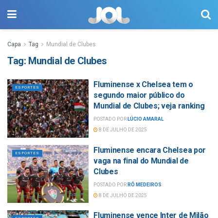
Capa
Tag
Mundial de Clubes
Tag:
Mundial de Clubes
Fluminense x Chelsea tem o
ESPORTES
segundo maior público do
Mundial de Clubes; veja ranking
POSTADO POR
LÚCIO AMARAL
8 DE JULHO DE 2025
Fluminense encara Chelsea por
ESPORTES
vaga na final do Mundial de
Clubes
POSTADO POR
RÔ MEDEIROS
8 DE JULHO DE 2025
Fluminense vence Inter de Milão