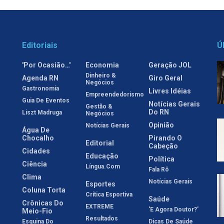
Editoriais
Ú
'Por Ocasião…'
Economia
Geração JOL
Dinheiro &
Agenda RN
Giro Geral
Negócios
Gastronomia
Livres Idéias
Empreendedorismo
Guia De Eventos
Notícias Gerais
Gestão &
Do RN
Liszt Madruga
Negócios
Opinião
Notícias Gerais
Água De
Chocalho
Pirando O
Editorial
Cabeção
Cidades
Educação
Política
Ciência
Língua.com
Fala Rô
Clima
Notícias Gerais
Esportes
Coluna Torta
Crítica Esportiva
Saúde
Crônicas Do
EXTREME
'E Agora Doutor?'
Meio-Fio
Resultados
Esquina Do
Dicas De Saúde