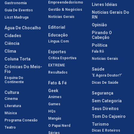
Empreendedorismo
Gastronomia
Livres Idéias
Gestão & Negócios
Guia De Eventos
Notícias Gerais Do
Notícias Gerais
RN
Liszt Madruga
Opinião
Editorial
Água De Chocalho
Pirando O
Educação
Cidades
Cabeção
Língua.com
Ciência
Política
Clima
Esportes
Fala Rô
Crítica Esportiva
Coluna Torta
Notícias Gerais
EXTREME
Crônicas Do Meio-
Saúde
Fio
Resultados
'E Agora Doutor?'
Esquina Do
Continente
Fato & Fé
Dicas De Saúde
Geek
Cultura
Segurança
Animes
Cinema
Sem Categoria
Games
Literatura
Seus Direitos
HQs
Música
Tom Do Cajueiro
Mangás
Programa Conexão
Turismo
O Papai Nerd
Teatro
Dicas E Roteiros
Séries