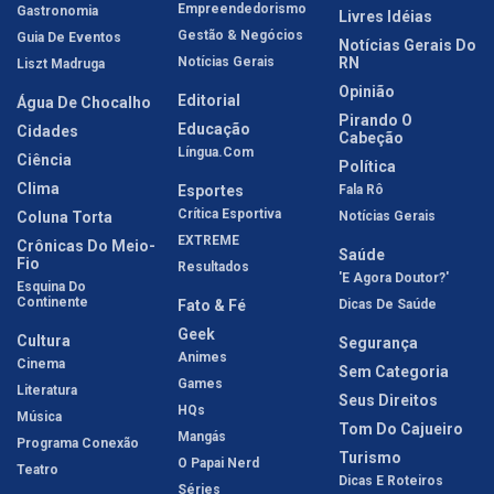
Empreendedorismo
Gastronomia
Livres Idéias
Gestão & Negócios
Guia De Eventos
Notícias Gerais Do
Notícias Gerais
RN
Liszt Madruga
Opinião
Editorial
Água De Chocalho
Pirando O
Educação
Cidades
Cabeção
Língua.com
Ciência
Política
Clima
Esportes
Fala Rô
Crítica Esportiva
Coluna Torta
Notícias Gerais
EXTREME
Crônicas Do Meio-
Saúde
Fio
Resultados
'E Agora Doutor?'
Esquina Do
Continente
Fato & Fé
Dicas De Saúde
Geek
Cultura
Segurança
Animes
Cinema
Sem Categoria
Games
Literatura
Seus Direitos
HQs
Música
Tom Do Cajueiro
Mangás
Programa Conexão
Turismo
O Papai Nerd
Teatro
Dicas E Roteiros
Séries