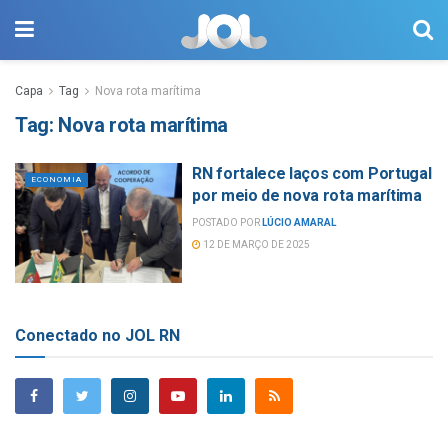
Capa
Tag
Nova rota marítima
Tag:
Nova rota marítima
RN fortalece laços com Portugal
ECONOMIA
por meio de nova rota marítima
POSTADO POR
LÚCIO AMARAL
12 DE MARÇO DE 2025
Conectado no JOL RN