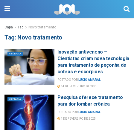
Capa
Tag
Novo tratamento
Tag:
Novo tratamento
Inovação antiveneno –
CIÊNCIA
Cientistas criam nova tecnologia
para tratamento de peçonha de
cobras e escorpiões
POSTADO POR
LÚCIO AMARAL
14 DE FEVEREIRO DE 2025
Pesquisa oferece tratamento
CIÊNCIA
para dor lombar crônica
POSTADO POR
LÚCIO AMARAL
1 DE FEVEREIRO DE 2025