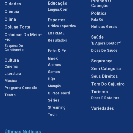
Pirando O
Educação
Cidades
Cabeção
Língua.com
Ciência
Política
Clima
Esportes
Fala Rô
Crítica Esportiva
Coluna Torta
Notícias Gerais
EXTREME
Crônicas Do Meio-
Saúde
Fio
Resultados
'E Agora Doutor?'
Esquina Do
Continente
Fato & Fé
Dicas De Saúde
Geek
Cultura
Segurança
Animes
Cinema
Sem Categoria
Games
Literatura
Seus Direitos
HQs
Música
Tom Do Cajueiro
Mangás
Programa Conexão
Turismo
O Papai Nerd
Teatro
Dicas E Roteiros
Séries
Streaming
Variedades
Tech
Últimas Notícias