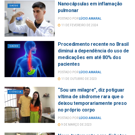
Nanocápsulas em inflamação
SAÚDE
pulmonar
POSTADO POR
LÚCIO AMARAL
11 DE FEVEREIRO DE 2024
Procedimento recente no Brasil
SAÚDE
diminui a dependência do uso de
medicações em até 80% dos
pacientes
POSTADO POR
LÚCIO AMARAL
11 DE OUTUBRO DE 2023
“Sou um milagre”, diz potiguar
CIÊNCIA
vítima de síndrome rara que o
deixou temporariamente preso
no próprio corpo
POSTADO POR
LÚCIO AMARAL
9 DE MARÇO DE 2023