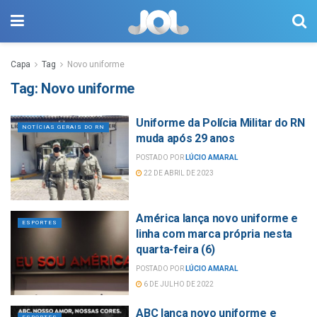
Capa
Tag
Novo uniforme
Tag:
Novo uniforme
Uniforme da Polícia Militar do RN
NOTÍCIAS GERAIS DO RN
muda após 29 anos
POSTADO POR
LÚCIO AMARAL
22 DE ABRIL DE 2023
América lança novo uniforme e
ESPORTES
linha com marca própria nesta
quarta-feira (6)
POSTADO POR
LÚCIO AMARAL
6 DE JULHO DE 2022
ABC lança novo uniforme e