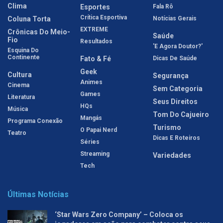
Clima
Esportes
Fala Rô
Crítica Esportiva
Coluna Torta
Notícias Gerais
EXTREME
Crônicas Do Meio-
Saúde
Fio
Resultados
'E Agora Doutor?'
Esquina Do
Continente
Fato & Fé
Dicas De Saúde
Geek
Cultura
Segurança
Animes
Cinema
Sem Categoria
Games
Literatura
Seus Direitos
HQs
Música
Tom Do Cajueiro
Mangás
Programa Conexão
Turismo
O Papai Nerd
Teatro
Dicas E Roteiros
Séries
Streaming
Variedades
Tech
Últimas Notícias
‘Star Wars Zero Company’ – Coloca os