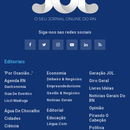
Siga-nos nas redes sociais
Editoriais
'Por Ocasião…'
Economia
Geração JOL
Dinheiro & Negócios
Agenda RN
Giro Geral
Empreendedorismo
Gastronomia
Livres Idéias
Gestão & Negócios
Guia De Eventos
Notícias Gerais Do
Notícias Gerais
RN
Liszt Madruga
Opinião
Editorial
Água De Chocalho
Pirando O
Educação
Cidades
Cabeção
Língua.com
Ciência
Política