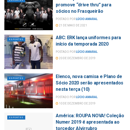
ESPORTES
promove “drive thru” para
sócios no Frasqueirão
POSTADO POR
LÚCIO AMARAL
21 DE MAIO DE 2021
ABC: ERK lança uniformes para
ESPORTES
início da temporada 2020
POSTADO POR
LÚCIO AMARAL
20 DE DEZEMBRO DE 2019
Elenco, nova camisa e Plano de
ESPORTES
Sócio 2020 serão apresentados
nesta terça (10)
POSTADO POR
LÚCIO AMARAL
10 DE DEZEMBRO DE 2019
América: ROUPA NOVA! Coleção
ESPORTES
Numer 2019 é apresentada ao
torcedor Alvirrubro